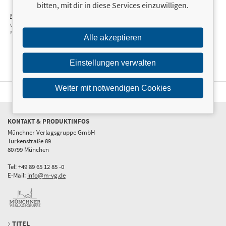
bitten, mit dir in diese Services einzuwilligen.
19,99 €
MontanaBlack
19,99 €
14,00 €
MontanaBlack II
MontanaBlack
Vom Junkie zum YouTuber
Vom YouTuber zum
Vom Junkie
Millionär
zum YouTuber
Alle akzeptieren
Einstellungen verwalten
Weiter mit notwendigen Cookies
KONTAKT & PRODUKTINFOS
Münchner Verlagsgruppe GmbH
Türkenstraße 89
80799 München
Tel: +49 89 65 12 85 -0
E-Mail:
info@m-vg.de
TITEL