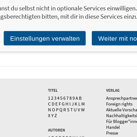
nst du selbst nicht in optionale Services einwillige
gsberechtigten bitten, mit dir in diese Services einzu
19,99 €
Yellow Bar Mitzvah
19,99 €
Richtung Parad
r
Die sieben Pforten vom Moloch
Von den Blocks
zum Ruhm
zum Traum von 
und Macht
Einstellungen verwalten
Weiter mit n
TITEL
VERLAG
1
2
3
4
5
6
7
8
9
A
B
Ansprechpartne
C
D
E
F
G
H
I
J
K
L
M
Foreign rights
N
O
P
Q
R
S
T
U
V
W
Aktuelle Vorsch
X
Y
Z
Nachhaltigkeits
Für Blogger*inn
Handel
AUTOREN
Presse