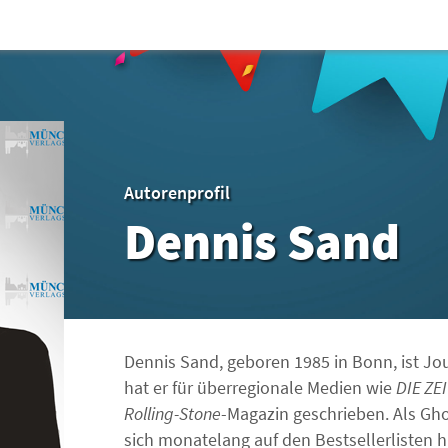
Autorenprofil
Dennis Sand
Dennis Sand, geboren 1985 in Bonn, ist Jou
hat er für überregionale Medien wie
DIE ZE
Rolling-Stone
-Magazin geschrieben. Als Gho
sich monatelang auf den Bestsellerlisten h