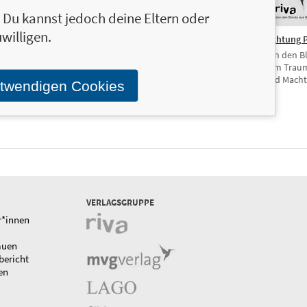
n. Du kannst jedoch deine Eltern oder
willigen.
ies
15,00 €
Anis
20,00 €
Richtung 
 aus Baalbek
SPIEGEL-Bestseller
Von den B
Heimat, Gold
zum Traum
und Macht
otwendigen Cookies
VERLAGSGRUPPE
r*innen
auen
bericht
en