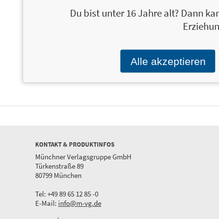
Du bist unter 16 Jahre alt? Dann kan
Erziehun
MontanaBlack II
19,99 €
MontanaBlack
Vom YouTuber zum Millionär
Vom Junkie zum YouTube
Alle akzeptieren
KONTAKT & PRODUKTINFOS
Münchner Verlagsgruppe GmbH
Türkenstraße 89
80799 München
Tel: +49 89 65 12 85 -0
E-Mail:
info@m-vg.de