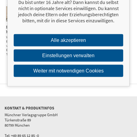
Du bist unter 16 Jahre alt? Dann kannst du selbst
nicht in optionale Services einwilligen. Du kannst
jedoch deine Eltern oder Erziehungsberechtigten
bitten, mit dir in diese Services einzuwilligen.
Bunte
10,00 €
Wunderwelten basteln
Wald, Eispalast oder
Alle akzeptieren
Bauernhof: 11
verschiedene
Bastelwelten für deine
Tonie®-Figuren
Einstellungen verwalten
Weiter mit notwendigen Cookies
KONTAKT & PRODUKTINFOS
Münchner Verlagsgruppe GmbH
Türkenstraße 89
80799 München
Tel: +49 89 65 12 85 -0