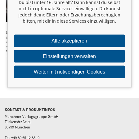
Du bist unter 16 Jahre alt? Dann kannst du selbst
nicht in optionale Services einwilligen. Du kannst
jedoch deine Eltern oder Erziehungsberechtigten
bitten, mit dir in diese Services einzuwilligen.
22,99 €
Systemausfall
Europa, Deutschland
Alle akzeptieren
und die AfD: Warum
wir von Krise zu Krise
taumeln und wie wir
…
Einstellungen verwalten
Weiter mit notwendigen Cookies
KONTAKT & PRODUKTINFOS
Münchner Verlagsgruppe GmbH
Türkenstraße 89
80799 München
Tel: +49 89 65 12 85 -0