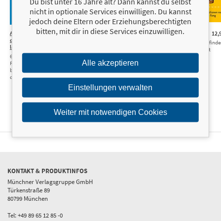
Du bist unter 16 Jahre alt? Dann kannst du selbst
nicht in optionale Services einwilligen. Du kannst
jedoch deine Eltern oder Erziehungsberechtigten
bitten, mit dir in diese Services einzuwilligen.
Alles, was du in
16,00 €
Was
16,00 €
Was soll ich sagen?
12,
der Schule nicht
soll ich
Wie du stets die richtigen Worte finde
lernst
sagen?
und gut mit anderen auskommst
65 superwichtige
Wie du stets die
Alle akzeptieren
Fähigkeiten, die du
richtigen Worte
beherrschen solltest, bevor
findest und gut
du erwachsen bist
mit anderen
auskommst
Einstellungen verwalten
Weiter mit notwendigen Cookies
KONTAKT & PRODUKTINFOS
Münchner Verlagsgruppe GmbH
Türkenstraße 89
80799 München
Tel: +49 89 65 12 85 -0