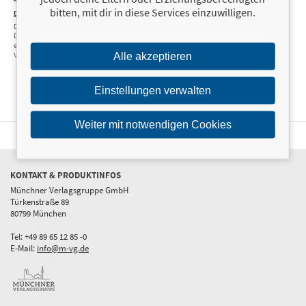
bitten, mit dir in diese Services einzuwilligen.
Dark Towers
24,99 €
Die Deutsche Bank,
Donald Trump und
eine Spur der
Verwüstung
Alle akzeptieren
Einstellungen verwalten
Weiter mit notwendigen Cookies
KONTAKT & PRODUKTINFOS
Münchner Verlagsgruppe GmbH
Türkenstraße 89
80799 München
Tel: +49 89 65 12 85 -0
E-Mail:
info@m-vg.de