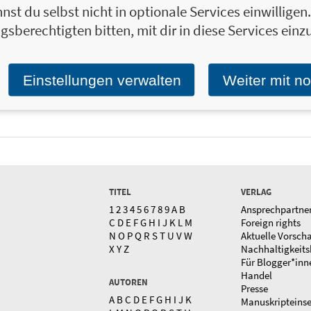
nst du selbst nicht in optionale Services einwillige
gsberechtigten bitten, mit dir in diese Services einzu
 mit dem Mindestlohn gut leben kann
16,00 €
Was wir in der Sc
Manifest in satirischen Grafiken
Lehrer und Schüle
Grafiken
Einstellungen verwalten
Weiter mit n
TITEL
VERLAG
1
2
3
4
5
6
7
8
9
A
B
Ansprechpartne
C
D
E
F
G
H
I
J
K
L
M
Foreign rights
N
O
P
Q
R
S
T
U
V
W
Aktuelle Vorsch
X
Y
Z
Nachhaltigkeits
Für Blogger*inn
Handel
AUTOREN
Presse
A
B
C
D
E
F
G
H
I
J
K
Manuskripteins