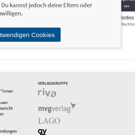
n. Du kannst jedoch deine Eltern oder
willigen.
hule lernen
12,00 €
Was Rechtspopulisten fordern
r in überwiegend lustigen
Ein Manifest gegen den Rechtsr
Grafiken
otwendigen Cookies
VERLAGSGRUPPE
r*innen
auen
bericht
en
endungen