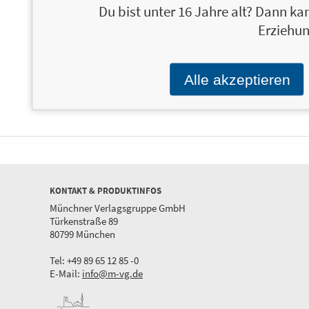
Du bist unter 16 Jahre alt? Dann kan
Erziehun
Die häufigsten Lügen zum Geburtstag
12,00 €
Wer
Die Welt in überwiegend lustigen Grafiken
Ein 
Alle akzeptieren
KONTAKT & PRODUKTINFOS
Münchner Verlagsgruppe GmbH
Türkenstraße 89
80799 München
Tel: +49 89 65 12 85 -0
E-Mail:
info@m-vg.de