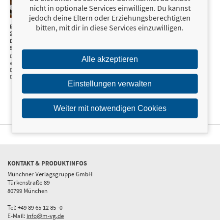
nicht in optionale Services einwilligen. Du kannst
jedoch deine Eltern oder Erziehungsberechtigten
bitten, mit dir in diese Services einzuwilligen.
Beate
22,99 €
Sander - Wie
man reich und weise
wird
Die Biografie der
Alle akzeptieren
erfolgreichsten
Börsenexpertin
Deutschlands
Einstellungen verwalten
Weiter mit notwendigen Cookies
KONTAKT & PRODUKTINFOS
Münchner Verlagsgruppe GmbH
Türkenstraße 89
80799 München
Tel: +49 89 65 12 85 -0
E-Mail:
info@m-vg.de