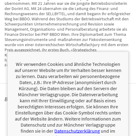
übernommen. Mit 21 Jahren war sie die jüngste Betriebsbüroleiterin
der Dorint AG. Mit 24 übernahm sie die Leitung des Finanz- und
Rechnungswesens der SELLBYTEL, und damit begann ihr erfolgreicher
Weg bei BBDO. Während des Studiums der Betriebswirtschaft mit den
Schwerpunkten Unternehmensrechnung und Revision sowie
Management, Organisations- und Personalberatung arbeitete sie als
Finance Director bei PKP BBDO Wien. Ihre Diplomarbeit zum Thema
Steuerungsinstrumente und -maßnahmen zur Fixkostensenkung
wurde von einer österreichischen Wirtschaftsfachjury mit dem ersten
Preis ausgezeichnet. Ihr erstes Buch, »Strategisches
Kostenmanagement in der Praxis«, erschien 2004 bei Gabler. Darüber
hinaus hat sie zahlreiche Aufsätze zu Wirtschafts- und
Wir verwenden Cookies und ähnliche Technologien
Führungsthemen veröffentlicht.
auf unserer Website um Ihr Verhalten besser kennen
zu lernen. Dazu verarbeiten wir personenbezogene
Daten, z.B.: Ihre IP-Adresse (anonymisiert durch
Kürzung). Die Daten bleiben auf den Servern der
Münchner Verlagsgruppe. Die Datenverarbeitung
BÜCHER
kann mit Ihrer Einwilligung oder auf Basis eines
berechtigten Interesses erfolgen. Sie können Ihre
Einstellungen über das Cookie-Symbol rechts unten
auf der Website ändern. Weitere Informationen zum
Datenschutz und zur Münchner Verlagsgruppe
finden sie in der
Datenschutzerklärung
und im