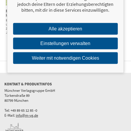
jedoch deine Eltern oder Erziehungsberechtigten
bitten, mit dir in diese Services einzuwilligen.
Ein Zuhause für
12,99 €
Papa,
14,99 €
Ludwig
Papi,
Kind
Eine bezaubernde Geschichte
über Geborgenheit und
Warum Familie
Alle akzeptieren
Zugehörigkeit für Kinder ab 5
auch anders
Jahren
geht
Einstellungen verwalten
Weiter mit notwendigen Cookies
KONTAKT & PRODUKTINFOS
Münchner Verlagsgruppe GmbH
Türkenstraße 89
80799 München
Tel: +49 89 65 12 85 -0
E-Mail:
info@m-vg.de