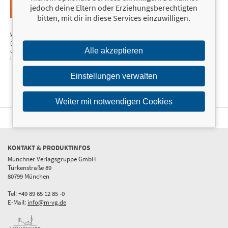
jedoch deine Eltern oder Erziehungsberechtigten
bitten, mit dir in diese Services einzuwilligen.
Wechseljahre – Powerjahre
14,00 €
Über 70 Karten voller Wissen, Tipps
Alle akzeptieren
und Impulse für mehr Wohlbefinden
im Hormonchaos
Einstellungen verwalten
Weiter mit notwendigen Cookies
KONTAKT & PRODUKTINFOS
Münchner Verlagsgruppe GmbH
Türkenstraße 89
80799 München
Tel: +49 89 65 12 85 -0
E-Mail:
info@m-vg.de