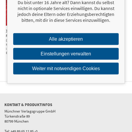
Du bist unter 16 Jahre alt? Dann kannst du selbst
nicht in optionale Services einwilligen. Du kannst
jedoch deine Eltern oder Erziehungsberechtigten
bitten, mit dir in diese Services einzuwilligen.
Traders, Guns
34,90 €
and Money
Alle akzeptieren
Die dunklen
Machenschaften im
internationalen
Börsenhandel
Einstellungen verwalten
Weiter mit notwendigen Cookies
KONTAKT & PRODUKTINFOS
Münchner Verlagsgruppe GmbH
Türkenstraße 89
80799 München
Tel: +49 89 65 12 85 -0