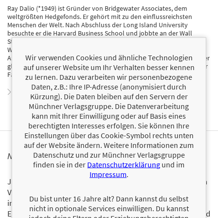
Ray Dalio (*1949) ist Gründer von Bridgewater Associates, dem
weltgrößten Hedgefonds. Er gehört mit zu den einflussreichsten
Menschen der Welt. Nach Abschluss der Long Island University
besuchte er die Harvard Business School und jobbte an der Wall
Street. 1975, im Alter von 26 Jahren, gründete Dalio in seiner kleinen
Wohnung in Manhattan seinen eigenen Hedgefonds – Bridgewater
Wir verwenden Cookies und ähnliche Technologien
Associates war geboren. 2011 schloss er sich The Giving Pledge an, der
globalen Spendenaktion von Bill Gates und Warren Buffett. Mit seiner
auf unserer Website um Ihr Verhalten besser kennen
Familie lebt er in Connecticut.
zu lernen. Dazu verarbeiten wir personenbezogene
Daten, z.B.: Ihre IP-Adresse (anonymisiert durch
Zum Profil von Ray Dalio
Kürzung). Die Daten bleiben auf den Servern der
Münchner Verlagsgruppe. Die Datenverarbeitung
kann mit Ihrer Einwilligung oder auf Basis eines
berechtigten Interesses erfolgen. Sie können Ihre
Einstellungen über das Cookie-Symbol rechts unten
auf der Website ändern. Weitere Informationen zum
Datenschutz und zur Münchner Verlagsgruppe
NEWSLETTER FINANZBUCH VERLAG
finden sie in der
Datenschutzerklärung
und im
Impressum
.
Ja, ich will mit dem kostenlosen Newsletter des FinanzBuch
Verlags über die aktuellen Trends im Finanzbereich
Du bist unter 16 Jahre alt? Dann kannst du selbst
informiert bleiben.
nicht in optionale Services einwilligen. Du kannst
Einmal pro Monat landen die aktuellsten Entwicklungen und
jedoch deine Eltern oder Erziehungsberechtigten