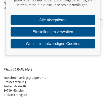
Neuerscheinungen via Newsletter direkt in Ihrem E-Mail-
bitten, mit dir in diese Services einzuwilligen.
Postfach.
Bestellen Sie jetzt den FBV-Newsletter!
E-Mail-Adresse:
Alle akzeptieren
Einstellungen verwalten
Weiter mit notwendigen Cookies
PRESSEKONTAKT
Münchner Verlagsgruppe GmbH
Presseabteilung
Türkenstraße 89
80799 München
presse@m-vg.de