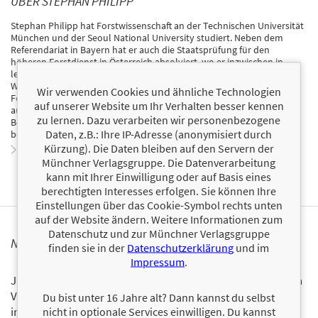
ÜBER STEPHAN PHILIPP
Stephan Philipp hat Forstwissenschaft an der Technischen Universität
München und der Seoul National University studiert. Neben dem
Referendariat in Bayern hat er auch die Staatsprüfung für den
höheren Forstdienst in Österreich absolviert, wo er inzwischen in
leitender Funktion tätig ist. Seine umfangreichen Erfahrungen in der
Waldbewirtschaftung, von welchen er auch schon in
Wir verwenden Cookies und ähnliche Technologien
Fernsehinterviews und Radiobeiträgen berichten konnte, halfen ihm
auf unserer Website um Ihr Verhalten besser kennen
auch bei seiner zweiten großen Leidenschaft, dem Investieren an den
zu lernen. Dazu verarbeiten wir personenbezogene
Börsen rund um die Welt. Auch hier konnte er schon in einem
Daten, z.B.: Ihre IP-Adresse (anonymisiert durch
bekannten YouTube-Format auftreten.
Kürzung). Die Daten bleiben auf den Servern der
Zum Profil von Stephan Philipp
Münchner Verlagsgruppe. Die Datenverarbeitung
kann mit Ihrer Einwilligung oder auf Basis eines
berechtigten Interesses erfolgen. Sie können Ihre
Einstellungen über das Cookie-Symbol rechts unten
auf der Website ändern. Weitere Informationen zum
Datenschutz und zur Münchner Verlagsgruppe
NEWSLETTER FINANZBUCH VERLAG
finden sie in der
Datenschutzerklärung
und im
Impressum
.
Ja, ich will mit dem kostenlosen Newsletter des FinanzBuch
Verlags über die aktuellen Trends im Finanzbereich
Du bist unter 16 Jahre alt? Dann kannst du selbst
informiert bleiben.
nicht in optionale Services einwilligen. Du kannst