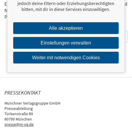
jedoch deine Eltern oder Erziehungsberechtigten
Einmal pro Monat landen die aktuellsten Entwicklungen und
bitten, mit dir in diese Services einzuwilligen.
Neuerscheinungen via Newsletter direkt in Ihrem E-Mail-
Postfach.
Bestellen Sie jetzt den FBV-Newsletter!
E-Mail-Adresse:
Alle akzeptieren
Einstellungen verwalten
Weiter mit notwendigen Cookies
PRESSEKONTAKT
Münchner Verlagsgruppe GmbH
Presseabteilung
Türkenstraße 89
80799 München
presse@m-vg.de