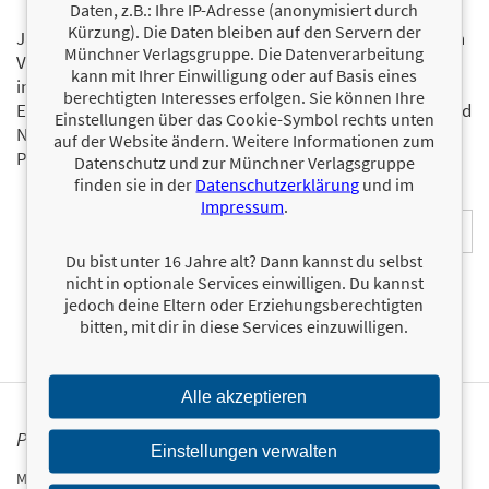
Daten, z.B.: Ihre IP-Adresse (anonymisiert durch
Kürzung). Die Daten bleiben auf den Servern der
Ja, ich will mit dem kostenlosen Newsletter des FinanzBuch
Münchner Verlagsgruppe. Die Datenverarbeitung
Verlags über die aktuellen Trends im Finanzbereich
kann mit Ihrer Einwilligung oder auf Basis eines
informiert bleiben.
berechtigten Interesses erfolgen. Sie können Ihre
Einmal pro Monat landen die aktuellsten Entwicklungen und
Einstellungen über das Cookie-Symbol rechts unten
Neuerscheinungen via Newsletter direkt in Ihrem E-Mail-
auf der Website ändern. Weitere Informationen zum
Postfach.
Bestellen Sie jetzt den FBV-Newsletter!
Datenschutz und zur Münchner Verlagsgruppe
finden sie in der
Datenschutzerklärung
und im
E-Mail-Adresse:
Impressum
.
Du bist unter 16 Jahre alt? Dann kannst du selbst
nicht in optionale Services einwilligen. Du kannst
jedoch deine Eltern oder Erziehungsberechtigten
bitten, mit dir in diese Services einzuwilligen.
Alle akzeptieren
PRESSEKONTAKT
Einstellungen verwalten
Münchner Verlagsgruppe GmbH