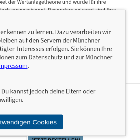
iet der Wertanlagetheorie und wurde für ihre
hrfach ausgezeichnet. Besonders bekannt sind Ihre
önlichkeiten. Lowes freiberufliche Artikel sind
, darunter etwa Newsweek, Los Angeles Times und
r kennen zu lernen. Dazu verarbeiten wir
nien und Nevada auf. Sie studierte in Las Vegas
bleiben auf den Servern der Münchner
wie Massenkommunikation und absolvierte ein
igten Interesses erfolgen. Sie können Ihre
ationen zum Datenschutz und zur Münchner
Impressum
.
n. Du kannst jedoch deine Eltern oder
willigen.
s FinanzBuch Verlags über die aktuellen Trends im
icklungen und Neuerscheinungen via Newsletter direkt
en FBV-Newsletter!
otwendigen Cookies