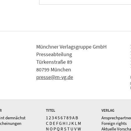
Münchner Verlagsgruppe GmbH
Presseabteilung
Türkenstraße 89
80799 München
presse@m-vg.de
R
TITEL
VERLAG
int demnächst
1
2
3
4
5
6
7
8
9
A
B
Ansprechpartne
scheinungen
C
D
E
F
G
H
I
J
K
L
M
Foreign rights
N
O
P
Q
R
S
T
U
V
W
Aktuelle Vorsch