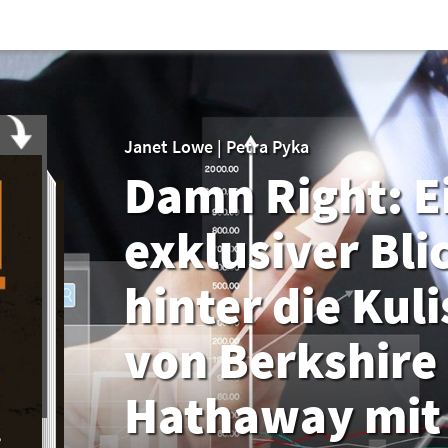
Janet Lowe
|
Petra Pyka
Damn Right: E
exklusiver Bli
hinter die Kul
von Berkshire
Hathaway mit 