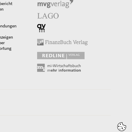
bericht
en
endungen
nzeigen
ber
ortung