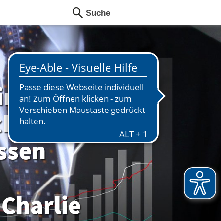
in
ck
issen
Charlie