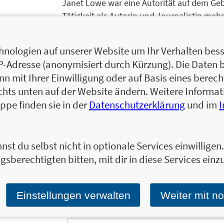
Janet Lowe war eine Autorität auf dem Geb
Tätigkeit als Autorin und Journalistin me
Biografien über amerikanische Führungspers
in mehr als 100 Publikationen erschienen
nologien auf unserer Website um Ihr Verhalten besse
Dallas Morning News. Lowe wuchs in Kalifor
IP-Adresse (anonymisiert durch Kürzung). Die Daten 
und San Diego Business and Economics so
 mit Ihrer Einwilligung oder auf Basis eines berecht
Stipendium der Wharton Business School.
chts unten auf der Website ändern. Weitere Inform
Zum Profil von Janet Lowe
ppe finden sie in der
Datenschutzerklärung
und im
nst du selbst nicht in optionale Services einwillige
gsberechtigten bitten, mit dir in diese Services einzu
Ja, ich will mit dem kostenlosen Newsletter de
Finanzbereich informiert bleiben.
Einmal pro Monat landen die aktuellsten Entw
in Ihrem E-Mail-Postfach.
Bestellen Sie jetzt d
Einstellungen verwalten
Weiter mit n
E-Mail-Adresse: