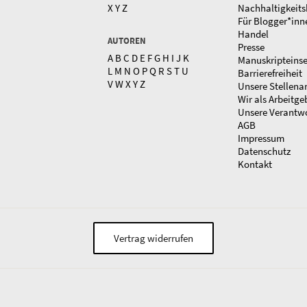
X
Y
Z
Nachhaltigkeits
Für Blogger*inn
Handel
AUTOREN
Presse
A
B
C
D
E
F
G
H
I
J
K
Manuskripteins
L
M
N
O
P
Q
R
S
T
U
Barrierefreiheit
V
W
X
Y
Z
Unsere Stellena
Wir als Arbeitge
Unsere Verantw
AGB
Impressum
Datenschutz
Kontakt
Vertrag widerrufen