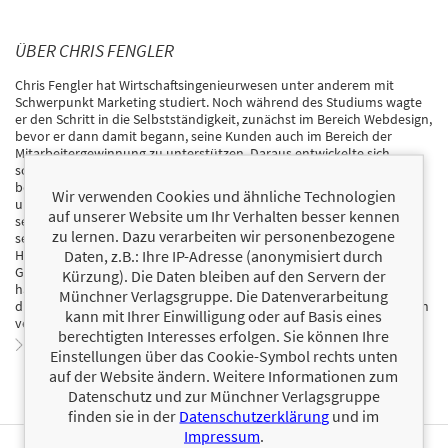
ÜBER CHRIS FENGLER
Chris Fengler hat Wirtschaftsingenieurwesen unter anderem mit
Schwerpunkt Marketing studiert. Noch während des Studiums wagte
er den Schritt in die Selbstständigkeit, zunächst im Bereich Webdesign,
bevor er dann damit begann, seine Kunden auch im Bereich der
Mitarbeitergewinnung zu unterstützen. Daraus entwickelte sich
schließlich die Leidenschaft, speziell Ärzte, Zahnärzte und Fachärzte
bei dem so wichtigen Thema der Fachkräftegewinnung zu
Wir verwenden Cookies und ähnliche Technologien
unterstützen. Mittlerweile verfügt Chris Fengler zusammen mit
auf unserer Website um Ihr Verhalten besser kennen
seinem Team über langjährige Marketingerfahrung und hat sich mit
zu lernen. Dazu verarbeiten wir personenbezogene
seiner Fengler Consulting GmbH in Berlin auf die besonderen
Daten, z.B.: Ihre IP-Adresse (anonymisiert durch
Herausforderungen der Mitarbeitergewinnung in der
Gesundheitsbranche spezialisiert. Seine einzigartige Vorgehensweise
Kürzung). Die Daten bleiben auf den Servern der
hat bereits Hunderten Arzt-, Zahnarzt- und Facharztpraxen zu den
Münchner Verlagsgruppe. Die Datenverarbeitung
dringend benötigten menschlich und fachlich passenden Mitarbeitern
kann mit Ihrer Einwilligung oder auf Basis eines
verholfen.
berechtigten Interesses erfolgen. Sie können Ihre
Zum Profil von Chris Fengler
Einstellungen über das Cookie-Symbol rechts unten
auf der Website ändern. Weitere Informationen zum
Datenschutz und zur Münchner Verlagsgruppe
finden sie in der
Datenschutzerklärung
und im
Impressum
.