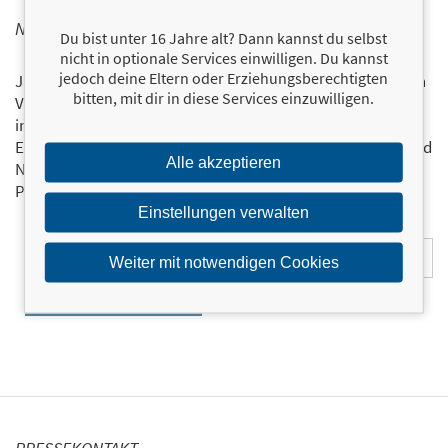
NEWSLETTER FINANZBUCH VERLAG
Du bist unter 16 Jahre alt? Dann kannst du selbst
nicht in optionale Services einwilligen. Du kannst
jedoch deine Eltern oder Erziehungsberechtigten
Ja, ich will mit dem kostenlosen Newsletter des FinanzBuch
bitten, mit dir in diese Services einzuwilligen.
Verlags über die aktuellen Trends im Finanzbereich
informiert bleiben.
Einmal pro Monat landen die aktuellsten Entwicklungen und
Alle akzeptieren
Neuerscheinungen via Newsletter direkt in Ihrem E-Mail-
Postfach.
Bestellen Sie jetzt den FBV-Newsletter!
Einstellungen verwalten
E-Mail-Adresse:
Weiter mit notwendigen Cookies