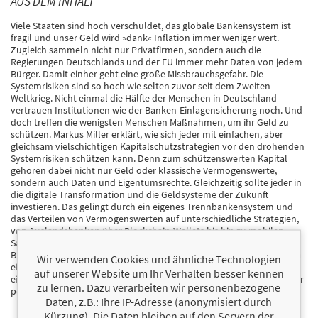
AUS DEM INHALT
Viele Staaten sind hoch verschuldet, das globale Bankensystem ist
fragil und unser Geld wird »dank« Inflation immer weniger wert.
Zugleich sammeln nicht nur Privatfirmen, sondern auch die
Regierungen Deutschlands und der EU immer mehr Daten von jedem
Bürger. Damit einher geht eine große Missbrauchsgefahr. Die
Systemrisiken sind so hoch wie selten zuvor seit dem Zweiten
Weltkrieg. Nicht einmal die Hälfte der Menschen in Deutschland
vertrauen Institutionen wie der Banken-Einlagensicherung noch. Und
doch treffen die wenigsten Menschen Maßnahmen, um ihr Geld zu
schützen. Markus Miller erklärt, wie sich jeder mit einfachen, aber
gleichsam vielschichtigen Kapitalschutzstrategien vor den drohenden
Systemrisiken schützen kann. Denn zum schützenswerten Kapital
gehören dabei nicht nur Geld oder klassische Vermögenswerte,
sondern auch Daten und Eigentumsrechte. Gleichzeitig sollte jeder in
die digitale Transformation und die Geldsysteme der Zukunft
investieren. Das gelingt durch ein eigenes Trennbankensystem und
das Verteilen von Vermögenswerten auf unterschiedliche Strategien,
von Auslandsbanken über Blockchain-Wallets bis hin zu mobilen
Sachwerten und bankenunabhängigen Dienstleistern. Mit diesem
Buch gibt Markus Miller seinen Lesern bewährte Strategien mit einem
Wir verwenden Cookies und ähnliche Technologien
einzigartigen Praxisbezug an die Hand. So gelingt der Schutz des
auf unserer Website um Ihr Verhalten besser kennen
eigenen Vermögens, der eigenen Daten und Eigentumsrechte und der
zu lernen. Dazu verarbeiten wir personenbezogene
persönlichen Freiheit.
Daten, z.B.: Ihre IP-Adresse (anonymisiert durch
Kürzung). Die Daten bleiben auf den Servern der