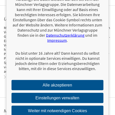
Münchner Verlagsgruppe. Die Datenverarbeitung
kann mit Ihrer Einwilligung oder auf Basis eines
berechtigten Interesses erfolgen. Sie können Ihre
ÜBER MARKUS MILLER
Einstellungen über das Cookie-Symbol rechts unten
auf der Website ändern. Weitere Informationen zum
Markus Miller ist seit dem Jahr 2007 Chefredakteur des renommierten
Datenschutz und zur Münchner Verlagsgruppe
Vermögensanlagemagazins »Kapitalschutz vertraulich« und
finden sie in der
Datenschutzerklärung
und im
Geschäftsführer des Medien-Unternehmens GEOPOLITICAL.BIZ S. L. U.
Impressum
.
Er ist gelernter Bankkaufmann und hat an der Universität Freiburg
Vermögensmanagement studiert. Als etablierter Wirtschaftsexperte
haben seine Empfehlungen und Strategien einen einzigartigen
Du bist unter 16 Jahre alt? Dann kannst du selbst
Praxisbezug. In seinen Seminaren und Vorträgen macht Markus Miller
nicht in optionale Services einwilligen. Du kannst
Privatanleger, Unternehmer, Privatiers und Rentner mit dem ganzen
Spektrum des grenzüberschreitenden Vermögensmanagements
jedoch deine Eltern oder Erziehungsberechtigten
vertraut und zeigt anhand konkreter Beispiele, wie Lösungen
bitten, mit dir in diese Services einzuwilligen.
aussehen können.
Zum Profil von Markus Miller
Alle akzeptieren
Einstellungen verwalten
NEWSLETTER FINANZBUCH VERLAG
Weiter mit notwendigen Cookies