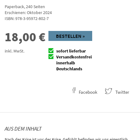
Paperback
,
240
Seiten
Erschienen: Oktober 2024
ISBN:
978-3-95972-802-7
18,00
€
BESTELLEN »
inkl. MwSt.
sofort lieferbar
Versandkostenfrei
innerhalb
Deutschlands
Facebook
Twitter
AUS DEM INHALT
Nach der Krise ist vor der Krise. Gefühlt befinden wir uns eigentlich