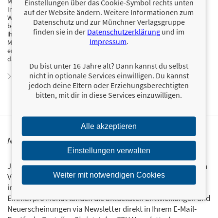
Müller nicht nur Akademiker, Firmengründer, Autor, Vater und
Einstellungen über das Cookie-Symbol rechts unten
Investor, sondern vor allem ein Motivator, der mit Leidenschaft sein
auf der Website ändern. Weitere Informationen zum
Wissen teilt. Sein Ziel ist es, Menschen aus allen Lebensbereichen
Datenschutz und zur Münchner Verlagsgruppe
beizubringen, wie sie erfolgreich an der Börse agieren können, um
finden sie in der
Datenschutzerklärung
und im
ihren Familien ein erfülltes und besseres Leben zu ermöglichen. Ralf
Impressum
.
Müller ist der Beweis dafür, dass der Weg von Null zu einem erfüllten,
erfolgreichen Leben möglich ist, wenn man die Entschlossenheit und
das Wissen hat, seine Träume zu verwirklichen.
Du bist unter 16 Jahre alt? Dann kannst du selbst
nicht in optionale Services einwilligen. Du kannst
Zum Profil von Ralf Müller
jedoch deine Eltern oder Erziehungsberechtigten
bitten, mit dir in diese Services einzuwilligen.
Alle akzeptieren
NEWSLETTER FINANZBUCH VERLAG
Einstellungen verwalten
Ja, ich will mit dem kostenlosen Newsletter des FinanzBuch
Weiter mit notwendigen Cookies
Verlags über die aktuellen Trends im Finanzbereich
informiert bleiben.
Einmal pro Monat landen die aktuellsten Entwicklungen und
Neuerscheinungen via Newsletter direkt in Ihrem E-Mail-