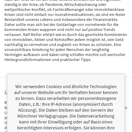
ständig in der Krise, ob Pandemie, Wirtschabschwung oder
weltpolitischer Konflikt, ob Fachkräftemangel oder Immobilienblase.
Krisen sind nicht einfach nur Ausnahmesituationen, sie sind ein fester
Bestandteil unseres Lebens und insbesondere der Finanzmärkte.
Daher sollte man sich bei der Geldanlage von vorneherein für die
kommenden Krisen wappnen und nicht nur auf positive Trends
verlassen. Ralf Müller erklärt wie es durch das geschickte Kombinieren
von Immobilien, Aktien und Rohstoffen jedem möglich ist, sein Geld
nachhaltig zu vermehren und zugleich vor Krisen zu schützen. Eine
unverzichtbare Anleitung für jeden Menschen der langfristig
Vermögen aufbauen und dabei ruhig schlafen möchte voll wertvoller
Hintergrundinformationen und praktischer Tipps.
Wir verwenden Cookies und ähnliche Technologien
ÜBER RALF MÜLLER
auf unserer Website um Ihr Verhalten besser kennen
zu lernen. Dazu verarbeiten wir personenbezogene
Ralf Müllers inspirierende Reise begann nicht mit einer goldenen
Daten, z.B.: Ihre IP-Adresse (anonymisiert durch
Wiegensituation oder dem Glück im Lotto, sondern bei Null. Ohne den
Kürzung). Die Daten bleiben auf den Servern der
Luxus einer wohlhabenden Familie schuf er sich seinen eigenen Weg
Münchner Verlagsgruppe. Die Datenverarbeitung
zum Selfmade-Millionär durch die Gründung erfolgreicher
kann mit Ihrer Einwilligung oder auf Basis eines
Unternehmen. Seine beeindruckende Laufbahn führte zur Gründung
berechtigten Interesses erfolgen. Sie können Ihre
des renommierten Instituts für finanzielle Bildung. Heute ist Ralf