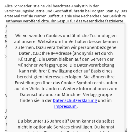
Alice Schroeder ist eine viel beachtete Analystin in der
Versicherungsindustrie und Geschäftsführerin bei Morgan Stanley. Das
erste Mal traf sie Warren Buffett, als sie eine Recherche über Berkshire
Hathaway veröffentlichte. Ihr Gespür für das Wesentliche faszinierte
Buffett so sehr, dass er ihr bereitwillig Zugang zu seinen Unterlagen
und in seine Gedankenwelt gewährte. Ihre Freundschaft und ihr
Wir verwenden Cookies und ähnliche Technologien
gegenseitiger Respekt waren die ideale Basis, um dieses Buch zu
auf unserer Website um Ihr Verhalten besser kennen
schreiben. Heute lebt Alice Schroeder mit ihrem Mann im US-
Bundesstaat Connecticut.
zu lernen. Dazu verarbeiten wir personenbezogene
Daten, z.B.: Ihre IP-Adresse (anonymisiert durch
Zum Profil von Alice Schroeder
Kürzung). Die Daten bleiben auf den Servern der
Münchner Verlagsgruppe. Die Datenverarbeitung
kann mit Ihrer Einwilligung oder auf Basis eines
berechtigten Interesses erfolgen. Sie können Ihre
Einstellungen über das Cookie-Symbol rechts unten
auf der Website ändern. Weitere Informationen zum
Datenschutz und zur Münchner Verlagsgruppe
NEWSLETTER FINANZBUCH VERLAG
finden sie in der
Datenschutzerklärung
und im
Impressum
.
Ja, ich will mit dem kostenlosen Newsletter des FinanzBuch
Verlags über die aktuellen Trends im Finanzbereich
Du bist unter 16 Jahre alt? Dann kannst du selbst
informiert bleiben.
nicht in optionale Services einwilligen. Du kannst
Einmal pro Monat landen die aktuellsten Entwicklungen und