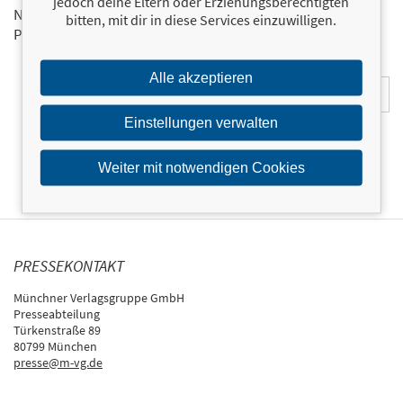
jedoch deine Eltern oder Erziehungsberechtigten
Neuerscheinungen via Newsletter direkt in Ihrem E-Mail-
bitten, mit dir in diese Services einzuwilligen.
Postfach.
Bestellen Sie jetzt den FBV-Newsletter!
E-Mail-Adresse:
Alle akzeptieren
Einstellungen verwalten
Weiter mit notwendigen Cookies
PRESSEKONTAKT
Münchner Verlagsgruppe GmbH
Presseabteilung
Türkenstraße 89
80799 München
presse@m-vg.de