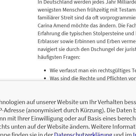
In Deutschland werden jedes Jahr Milliarde
wenigsten Menschen frühzeitig mit Testam
familiärer Streit sind da oft vorprogrammier
Carina Amend möchte das ändern. Die Facha
Erfahrung die typischen Stolpersteine und 
Erblasser sowie Erbinnen und Erben vermei
navigiert sie durch den Dschungel der juri
häufigsten Fragen:
Wie verfasst man ein rechtsgültiges 
Was sind die Rechte und Pflichten vo
Wer erbt, wenn es kein Testament gib
Was passiert im Fall einer Erbengeme
nologien auf unserer Website um Ihr Verhalten besse
Wie lässt sich die Familie am besten 
IP-Adresse (anonymisiert durch Kürzung). Die Daten 
Mit anschaulichen Beispielen und praktische
 mit Ihrer Einwilligung oder auf Basis eines berecht
Vorteile zu nutzen, Vermögen zu sichern un
chts unten auf der Website ändern. Weitere Inform
ppe finden sie in der
Datenschutzerklärung
und im