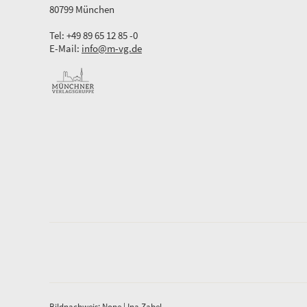
80799 München
Tel: +49 89 65 12 85 -0
E-Mail:
info@m-vg.de
Bildnachweis: None | Ina Zabel