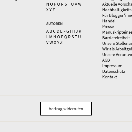
N
O
P
Q
R
S
T
U
V
W
Aktuelle Vorsch
X
Y
Z
Nachhaltigkeits
Für Blogger*inn
Handel
AUTOREN
Presse
A
B
C
D
E
F
G
H
I
J
K
Manuskripteins
L
M
N
O
P
Q
R
S
T
U
Barrierefreiheit
V
W
X
Y
Z
Unsere Stellena
Wir als Arbeitge
Unsere Verantw
AGB
Impressum
Datenschutz
Kontakt
Vertrag widerrufen