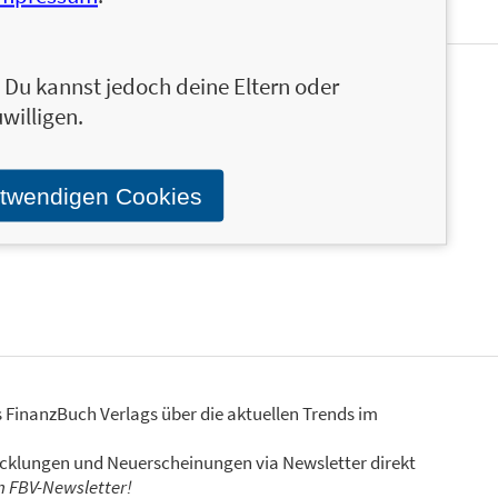
n. Du kannst jedoch deine Eltern oder
rbrecht mit eigener Kanzlei, Mediatorin und
willigen.
menschliche Beziehungen und Fokus auf
gen hat sie bereits unzählige Mandant*innen
sie auch in Vorträgen und als Lehrbeauftragte
otwendigen Cookies
s FinanzBuch Verlags über die aktuellen Trends im
icklungen und Neuerscheinungen via Newsletter direkt
en FBV-Newsletter!