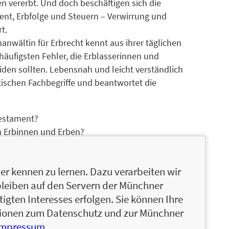
n vererbt. Und doch beschäftigen sich die
ent, Erbfolge und Steuern – Verwirrung und
t.
nwältin für Erbrecht kennt aus ihrer täglichen
häufigsten Fehler, die Erblasserinnen und
den sollten. Lebensnah und leicht verständlich
stischen Fachbegriffe und beantwortet die
Testament?
n Erbinnen und Erben?
t?
inschaft?
r kennen zu lernen. Dazu verarbeiten wir
absichern?
bleiben auf den Servern der Münchner
n Tipps hilft dieser Ratgeber, steuerliche
igten Interesses erfolgen. Sie können Ihre
d Streit zu vermeiden.
ationen zum Datenschutz und zur Münchner
Impressum
.