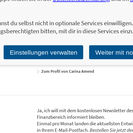
nst du selbst nicht in optionale Services einwillige
Carina Amend, LL.M., ist Fachanwältin für E
gsberechtigten bitten, mit dir in diese Services einzu
Business-Coach. Mit Gespür für zwischen
nachhaltige und interessengerechte Lösun
unterstützt und begleitet. Ihr Wissen gibt 
Einstellungen verwalten
Weiter mit n
weiter.
Zum Profil von Carina Amend
Ja, ich will mit dem kostenlosen Newsletter de
Finanzbereich informiert bleiben.
Einmal pro Monat landen die aktuellsten Entw
in Ihrem E-Mail-Postfach.
Bestellen Sie jetzt d