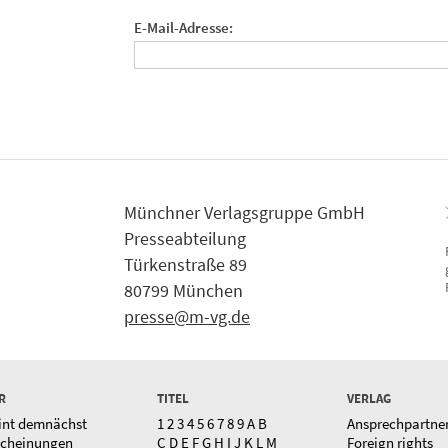
E-Mail-Adresse:
Münchner Verlagsgruppe GmbH
Presseabteilung
Türkenstraße 89
80799 München
presse@m-vg.de
R
TITEL
VERLAG
int demnächst
1
2
3
4
5
6
7
8
9
A
B
Ansprechpartne
scheinungen
C
D
E
F
G
H
I
J
K
L
M
Foreign rights