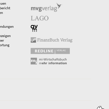
auen
bericht
en
endungen
nzeigen
ber
ortung