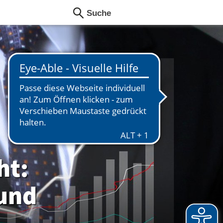
ht:
 und