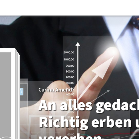
Carina Amend
An alles gedac
Richtig erben
vererben