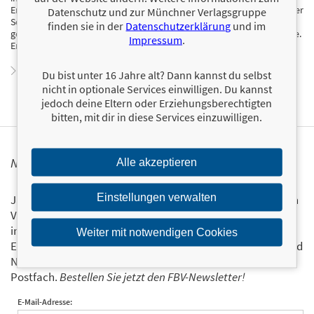
Er hat ausgiebig den Nahen Osten bereist und als Freiwilliger unter der
Datenschutz und zur Münchner Verlagsgruppe
Schirmherrschaft des Israeli Committee Against House Demolitions
finden sie in der
Datenschutzerklärung
und im
gearbeitet, mit dem er Feldforschung im Westjordanland durchführte.
Impressum
.
Er lebt in Cheltenham, England.
Zum Profil von Michael Scott-Baumann
Du bist unter 16 Jahre alt? Dann kannst du selbst
nicht in optionale Services einwilligen. Du kannst
jedoch deine Eltern oder Erziehungsberechtigten
bitten, mit dir in diese Services einzuwilligen.
NEWSLETTER FINANZBUCH VERLAG
Alle akzeptieren
Einstellungen verwalten
Ja, ich will mit dem kostenlosen Newsletter des FinanzBuch
Verlags über die aktuellen Trends im Finanzbereich
informiert bleiben.
Weiter mit notwendigen Cookies
Einmal pro Monat landen die aktuellsten Entwicklungen und
Neuerscheinungen via Newsletter direkt in Ihrem E-Mail-
Postfach.
Bestellen Sie jetzt den FBV-Newsletter!
E-Mail-Adresse: