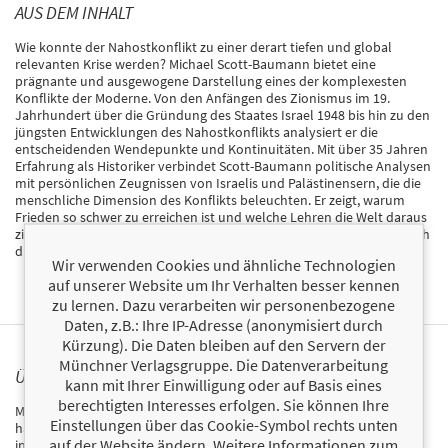
AUS DEM INHALT
Wie konnte der Nahostkonflikt zu einer derart tiefen und global
relevanten Krise werden? Michael Scott-Baumann bietet eine
prägnante und ausgewogene Darstellung eines der komplexesten
Konflikte der Moderne. Von den Anfängen des Zionismus im 19.
Jahrhundert über die Gründung des Staates Israel 1948 bis hin zu den
jüngsten Entwicklungen des Nahostkonflikts analysiert er die
entscheidenden Wendepunkte und Kontinuitäten. Mit über 35 Jahren
Erfahrung als Historiker verbindet Scott-Baumann politische Analysen
mit persönlichen Zeugnissen von Israelis und Palästinensern, die die
menschliche Dimension des Konflikts beleuchten. Er zeigt, warum
Frieden so schwer zu erreichen ist und welche Lehren die Welt daraus
ziehen kann. Eine unverzichtbare Einführung in ein Thema, das täglich
die Schlagzeilen bestimmt.
Wir verwenden Cookies und ähnliche Technologien
auf unserer Website um Ihr Verhalten besser kennen
zu lernen. Dazu verarbeiten wir personenbezogene
Daten, z.B.: Ihre IP-Adresse (anonymisiert durch
Kürzung). Die Daten bleiben auf den Servern der
Münchner Verlagsgruppe. Die Datenverarbeitung
ÜBER MICHAEL SCOTT-BAUMANN
kann mit Ihrer Einwilligung oder auf Basis eines
berechtigten Interesses erfolgen. Sie können Ihre
Michael Scott-Baumann ist Absolvent der Universität Cambridge und
Einstellungen über das Cookie-Symbol rechts unten
hat einen Masterabschluss der School of Oriental and African Studies
auf der Website ändern. Weitere Informationen zum
in London. Er verfügt über 35 Jahre Erfahrung als Geschichtsdozent.