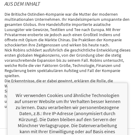
AUS DEM INHALT
Die Britische Ostindien-Kompanie war die Mutter der modernen
multinationalen Unternehmen. Ihr Handelsimperium umspannte den
gesamten Globus. Ihre Handelsflotte importierte asiatische
Luxusgüter wie Gewürze, Textilien und Tee nach Europa. Mit ihrer
Privatarmee eroberte sie jedoch auch einen Großteil Indiens und
öffnete mit Opium die Märkte Chinas. Die Praktiken der Kompanie
schockierten ihre Zeitgenossen und wirken bis heute nach.
Nick Robins schildert ausführlich die geschichtliche Entwicklung dieses
ersten globalen Megakonzerns, von der Gründung über die stetig
voranschreitende Expansion bis zu seinem Fall. Robins untersucht,
welche Rolle die vier Faktoren Größe, Technologie, Finanzen und
Regulierung beim spektakulären Aufstieg und Fall der Kompanie
spielten.
Die Erkenntnisse, die er dabei gewinnt, erklären die Rolle, die
Wirtschaftsunternehmen schon früh in der Weltgeschichte spielten.
Sie geben aber auch Hinweise darauf, wie es möglich sein kann,
Wir verwenden Cookies und ähnliche Technologien
heutige Unternehmen in die Verantwortung zu nehmen, wenn Leben
auf unserer Website um Ihr Verhalten besser kennen
und Wohlergehen der Menschen der Gewinnmaximierung
untergeordnet werden.
zu lernen. Dazu verarbeiten wir personenbezogene
Daten, z.B.: Ihre IP-Adresse (anonymisiert durch
Kürzung). Die Daten bleiben auf den Servern der
Münchner Verlagsgruppe. Die Datenverarbeitung
kann mit Ihrer Einwilligung oder auf Basis eines