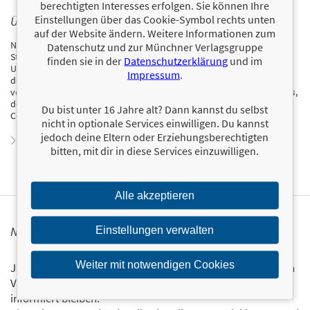
berechtigten Interesses erfolgen. Sie können Ihre
Einstellungen über das Cookie-Symbol rechts unten
ÜBER NICK ROBINS
auf der Website ändern. Weitere Informationen zum
Nick Robins verfügt über mehr als 20 Jahre Erfahrung im Bereich
Datenschutz und zur Münchner Verlagsgruppe
Strategie und praktische Umsetzung von
finden sie in der
Datenschutzerklärung
und im
Unternehmensverantwortung. Der ausgebildete Historiker arbeitet
Impressum
.
derzeit in London im Bereich nachhaltiges und
verantwortungsbewusstes Investieren und hat für die
Financial Times
,
den
New Statesman
und
Resurgence
Artikel über die East India
Du bist unter 16 Jahre alt? Dann kannst du selbst
Company verfasst.
nicht in optionale Services einwilligen. Du kannst
jedoch deine Eltern oder Erziehungsberechtigten
Zum Profil von Nick Robins
bitten, mit dir in diese Services einzuwilligen.
Alle akzeptieren
NEWSLETTER FINANZBUCH VERLAG
Einstellungen verwalten
Weiter mit notwendigen Cookies
Ja, ich will mit dem kostenlosen Newsletter des FinanzBuch
Verlags über die aktuellen Trends im Finanzbereich
informiert bleiben.