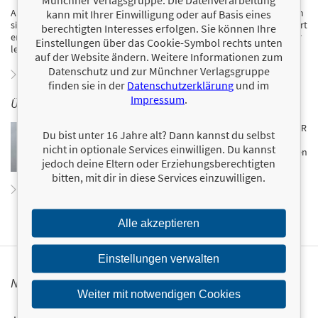
Fragen: Wie lässt sich die persönliche Steuer- und
Abgabenlast optimal gestalten? Wie wird aus dem gesparten Geld am
kann mit Ihrer Einwilligung oder auf Basis eines
sichersten ein Vermögen? Neben seiner Steuerberatungstätigkeit führt
berechtigten Interesses erfolgen. Sie können Ihre
er Lehrgänge und Workshops zu Steuer- und Finanzthemen durch. Er
Einstellungen über das Cookie-Symbol rechts unten
lebt in der Nähe von Nürnberg.
auf der Website ändern. Weitere Informationen zum
Datenschutz und zur Münchner Verlagsgruppe
Zum Profil von Johann C. Köber
finden sie in der
Datenschutzerklärung
und im
Impressum
.
ÜBER DAVID KASPER
David Kasper ist geschäftsführender Partner der KASPER
Du bist unter 16 Jahre alt? Dann kannst du selbst
& KÖBER Partner GmbH Steuerberatungsgesellschaft.
nicht in optionale Services einwilligen. Du kannst
Sein Wissen teilt er als Workshop-Leiter und über seinen
jedoch deine Eltern oder Erziehungsberechtigten
Youtube-Kanal (@Steuern steuern).
bitten, mit dir in diese Services einzuwilligen.
Zum Profil von David Kasper
Alle akzeptieren
Einstellungen verwalten
NEWSLETTER FINANZBUCH VERLAG
Weiter mit notwendigen Cookies