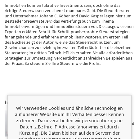
Immobilien können lukrative Investments sein, doch ohne das
richtige Steuerwissen verschenkt man bares Geld. Die Steuerberater
und Unternehmer Johann C. Köber und David Kasper legen hier zum
Bestseller
Steuern steuern
das Vertiefungsbuch zum Thema
Immobilienvermögen und Immobiliensteuern vor. Die ausgewiesenen
Experten erklären Schritt für Schritt praxiserprobte Steuerstrategien
für angehende und erfahrene Immobilieninvestoren. Im ersten Teil
des Buches zeigt der Autor, wie Sie das Steuerrecht nutzen, um
Gewinnchancen zu erzielen; im zweiten Teil erläutert er die einzelnen
Steuerarten; im dritten Teil schließlich erhalten Sie alle erforderlichen
Strategien zur Umsetzung, verdeutlicht an zahlreichen Beispielen aus
der Praxis. So steuern Sie Ihre Steuern wie die Profis.
ÜBER JOHANN C. KÖBER
Wir verwenden Cookies und ähnliche Technologien
Johann C. Köber interessiert es schon seit seiner
auf unserer Website um Ihr Verhalten besser kennen
Kindheit, weshalb der eine Millionär ist und der andere
zu lernen. Dazu verarbeiten wir personenbezogene
ständig pleite. Nach einem Studium der Wirtschafts- und
Daten, z.B.: Ihre IP-Adresse (anonymisiert durch
Sozialwissenschaften eröffnete er sein eigenes
Kürzung). Die Daten bleiben auf den Servern der
Steuerbüro und konzentrierte sich auf strategische
Münchner Verlagsgruppe. Die Datenverarbeitung