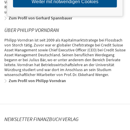
Weiter mit notwendigen Cookies
Verlag und schreibt mittlerweile seit mehr als zehn Jahren als
Redakteurin der Süddeutschen Zeitung über Banken, Börsen, Geld
und Krisen.
Zum Profil von Gerhard Spannbauer
ÜBER PHILIPP VORNDRAN
Philipp Vorndran ist seit 2009 als Kapitalmarktstratege bei Flossbach
von Storch tätig. Zuvor war er globaler Chefstratege bei Credit Suisse
Asset Management sowie Chief Executive Officer (CEO) bei Credit Suisse
Asset Management Deutschland. Seinen beruflichen Werdegang
begann er bei Julius Bär, wo er unter anderem den Bereich Derivate
leitete. Vorndran hat Betriebswirtschaftslehre an der Universität
Würzburg studiert und war dort im Anschluss an sein Studium
wissenschaftlicher Mitarbeiter von Prof. Dr. Ekkehard Wenger.
Zum Profil von Philipp Vorndran
NEWSLETTER FINANZBUCH VERLAG