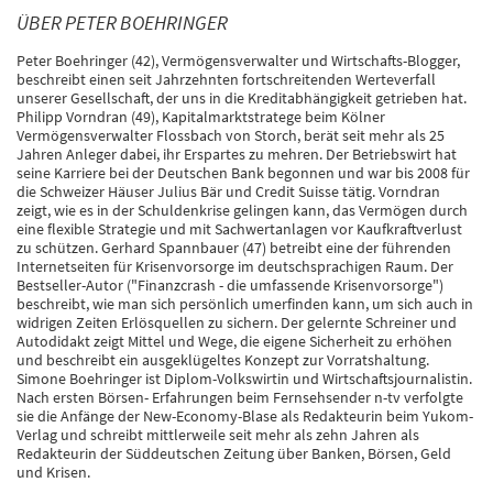
ÜBER PETER BOEHRINGER
Peter Boehringer (42), Vermögensverwalter und Wirtschafts-Blogger,
beschreibt einen seit Jahrzehnten fortschreitenden Werteverfall
unserer Gesellschaft, der uns in die Kreditabhängigkeit getrieben hat.
Philipp Vorndran (49), Kapitalmarktstratege beim Kölner
Vermögensverwalter Flossbach von Storch, berät seit mehr als 25
Jahren Anleger dabei, ihr Erspartes zu mehren. Der Betriebswirt hat
seine Karriere bei der Deutschen Bank begonnen und war bis 2008 für
die Schweizer Häuser Julius Bär und Credit Suisse tätig. Vorndran
zeigt, wie es in der Schuldenkrise gelingen kann, das Vermögen durch
eine flexible Strategie und mit Sachwertanlagen vor Kaufkraftverlust
zu schützen. Gerhard Spannbauer (47) betreibt eine der führenden
Internetseiten für Krisenvorsorge im deutschsprachigen Raum. Der
Bestseller-Autor ("Finanzcrash - die umfassende Krisenvorsorge")
beschreibt, wie man sich persönlich umerfinden kann, um sich auch in
widrigen Zeiten Erlösquellen zu sichern. Der gelernte Schreiner und
Autodidakt zeigt Mittel und Wege, die eigene Sicherheit zu erhöhen
und beschreibt ein ausgeklügeltes Konzept zur Vorratshaltung.
Simone Boehringer ist Diplom-Volkswirtin und Wirtschaftsjournalistin.
Nach ersten Börsen- Erfahrungen beim Fernsehsender n-tv verfolgte
sie die Anfänge der New-Economy-Blase als Redakteurin beim Yukom-
Verlag und schreibt mittlerweile seit mehr als zehn Jahren als
Redakteurin der Süddeutschen Zeitung über Banken, Börsen, Geld
und Krisen.