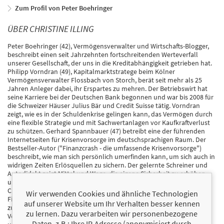
Zum Profil von Peter Boehringer
ÜBER CHRISTINE ILLING
Peter Boehringer (42), Vermögensverwalter und Wirtschafts-Blogger,
beschreibt einen seit Jahrzehnten fortschreitenden Werteverfall
unserer Gesellschaft, der uns in die Kreditabhängigkeit getrieben hat.
Philipp Vorndran (49), Kapitalmarktstratege beim Kölner
Vermögensverwalter Flossbach von Storch, berät seit mehr als 25
Jahren Anleger dabei, ihr Erspartes zu mehren. Der Betriebswirt hat
seine Karriere bei der Deutschen Bank begonnen und war bis 2008 für
die Schweizer Häuser Julius Bär und Credit Suisse tätig. Vorndran
zeigt, wie es in der Schuldenkrise gelingen kann, das Vermögen durch
eine flexible Strategie und mit Sachwertanlagen vor Kaufkraftverlust
zu schützen. Gerhard Spannbauer (47) betreibt eine der führenden
Internetseiten für Krisenvorsorge im deutschsprachigen Raum. Der
Bestseller-Autor ("Finanzcrash - die umfassende Krisenvorsorge")
beschreibt, wie man sich persönlich umerfinden kann, um sich auch in
widrigen Zeiten Erlösquellen zu sichern. Der gelernte Schreiner und
Autodidakt zeigt Mittel und Wege, die eigene Sicherheit zu erhöhen
und beschreibt ein ausgeklügeltes Konzept zur Vorratshaltung.
Christine Illing (49), ehemalige Kapitalmarktanalystin und
Wir verwenden Cookies und ähnliche Technologien
Finanzjournalistin, hat vor zehn Jahren damit begonnen, nachhaltig
auf unserer Website um Ihr Verhalten besser kennen
zu wirtschaften -- nicht in Unternehmen, sondern zuhause. Die
zu lernen. Dazu verarbeiten wir personenbezogene
Volkswirtin beschreibt, wie eine Familie Schritt für Schritt
Daten, z.B.: Ihre IP-Adresse (anonymisiert durch