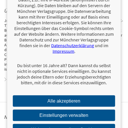
Kürzung). Die Daten bleiben auf den Servern der
ÜBER JOHN J. MURPHY
Münchner Verlagsgruppe. Die Datenverarbeitung
kann mit Ihrer Einwilligung oder auf Basis eines
John Murphy war sieben Jahre lang als Technischer Analyst für CNBC-
berechtigten Interesses erfolgen. Sie können Ihre
TV tätig und arbeitet seit über 30 Jahren professionell im
Einstellungen über das Cookie-Symbol rechts unten
Börsengeschäft. Zu seinen international verlegten Fachbüchern zählt
auf der Website ändern. Weitere Informationen zum
auch Technische Analyse der Finanzmärkte, das als Standardwerk der
Datenschutz und zur Münchner Verlagsgruppe
Branche gilt. Mit seinem zweiten größten Werk Intermarket Technical
Analysis aus dem Jahr 1991 schuf John Murphy einen neuen Zweig
finden sie in der
Datenschutzerklärung
und im
der Technischen Analyse: die Intermarket-Analyse. Mittlerweile ist er
Impressum
.
Chef der Abteilung Technische Analyse bei StockCharts.com und
Präsident des MurphyMorris ETF Fund. John Murphy tritt als Experte
in Fernsehshows auf, wie bei Bloomberg TV und CNN Moneyline, und
Du bist unter 16 Jahre alt? Dann kannst du selbst
ist gefragter Autor für eine Reihe von Finanzpublikationen.
nicht in optionale Services einwilligen. Du kannst
jedoch deine Eltern oder Erziehungsberechtigten
Zum Profil von John J. Murphy
bitten, mit dir in diese Services einzuwilligen.
Alle akzeptieren
Einstellungen verwalten
NEWSLETTER FINANZBUCH VERLAG