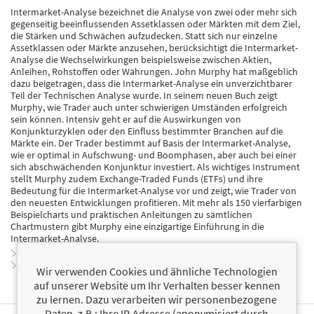
Intermarket-Analyse bezeichnet die Analyse von zwei oder mehr sich
gegenseitig beeinflussenden Assetklassen oder Märkten mit dem Ziel,
die Stärken und Schwächen aufzudecken. Statt sich nur einzelne
Assetklassen oder Märkte anzusehen, berücksichtigt die Intermarket-
Analyse die Wechselwirkungen beispielsweise zwischen Aktien,
Anleihen, Rohstoffen oder Währungen. John Murphy hat maßgeblich
dazu beigetragen, dass die Intermarket-Analyse ein unverzichtbarer
Teil der Technischen Analyse wurde. In seinem neuen Buch zeigt
Murphy, wie Trader auch unter schwierigen Umständen erfolgreich
sein können. Intensiv geht er auf die Auswirkungen von
Konjunkturzyklen oder den Einfluss bestimmter Branchen auf die
Märkte ein. Der Trader bestimmt auf Basis der Intermarket-Analyse,
wie er optimal in Aufschwung- und Boomphasen, aber auch bei einer
sich abschwächenden Konjunktur investiert. Als wichtiges Instrument
stellt Murphy zudem Exchange-Traded Funds (ETFs) und ihre
Bedeutung für die Intermarket-Analyse vor und zeigt, wie Trader von
den neuesten Entwicklungen profitieren. Mit mehr als 150 vierfarbigen
Beispielcharts und praktischen Anleitungen zu sämtlichen
Chartmustern gibt Murphy eine einzigartige Einführung in die
Intermarket-Analyse.
Zur Leseprobe
Zum Inhaltsverzeichnis
Wir verwenden Cookies und ähnliche Technologien
auf unserer Website um Ihr Verhalten besser kennen
zu lernen. Dazu verarbeiten wir personenbezogene
Daten, z.B.: Ihre IP-Adresse (anonymisiert durch