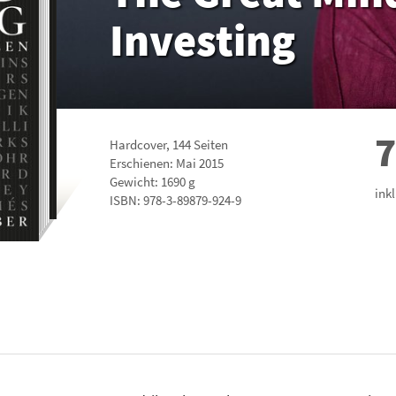
Investing
7
Hardcover
,
144
Seiten
Erschienen: Mai 2015
Gewicht: 1690 g
ink
ISBN:
978-3-89879-924-9