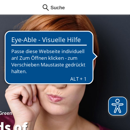
 Green
ds of