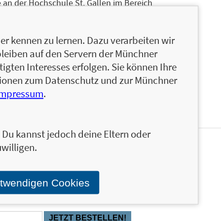
 an der Hochschule St. Gallen im Bereich
ung Bankwesen und war danach Berater und Senior
 Düsseldorf. Anschließend war er Projektleiter und
r kennen zu lernen. Dazu verarbeiten wir
er bei der Bankhaus Metzler: Metzler Consulting
bleiben auf den Servern der Münchner
sellschafter der ACATIS Anlageberatung für
igten Interesses erfolgen. Sie können Ihre
nes Frankfurter Finanzportfolioverwalters.
ationen zum Datenschutz und zur Münchner
Impressum
.
n. Du kannst jedoch deine Eltern oder
willigen.
s FinanzBuch Verlags über die aktuellen Trends im
icklungen und Neuerscheinungen via Newsletter direkt
otwendigen Cookies
en FBV-Newsletter!