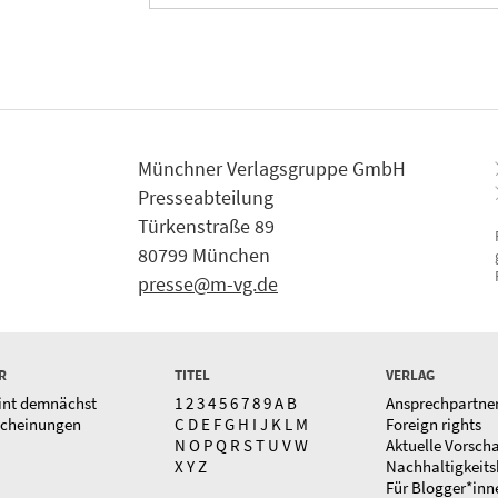
Münchner Verlagsgruppe GmbH
Presseabteilung
Türkenstraße 89
80799 München
presse@m-vg.de
R
TITEL
VERLAG
int demnächst
1
2
3
4
5
6
7
8
9
A
B
Ansprechpartne
scheinungen
C
D
E
F
G
H
I
J
K
L
M
Foreign rights
N
O
P
Q
R
S
T
U
V
W
Aktuelle Vorsch
X
Y
Z
Nachhaltigkeits
Für Blogger*inn