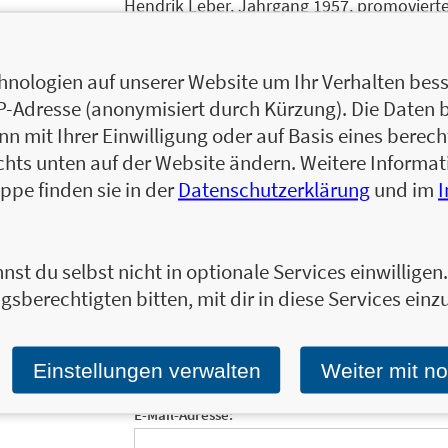
Hendrik Leber, Jahrgang 1957, promovierte
Betriebswirtschaftslehre mit der Vertief
Projektleiter bei McKinsey & Company, Inc.
nologien auf unserer Website um Ihr Verhalten besse
ab 1990 persönlich haftender Gesellschaft
IP-Adresse (anonymisiert durch Kürzung). Die Daten 
KG. Seit 1995 ist er Geschäftsführender Ge
 mit Ihrer Einwilligung oder auf Basis eines berecht
Investmentfonds (Vermögensverwaltung), ei
chts unten auf der Website ändern. Weitere Inform
Zum Profil von Hendrik Leber
ppe finden sie in der
Datenschutzerklärung
und im
nst du selbst nicht in optionale Services einwillige
gsberechtigten bitten, mit dir in diese Services einzu
Ja, ich will mit dem kostenlosen Newsletter de
Finanzbereich informiert bleiben.
Einmal pro Monat landen die aktuellsten Entw
Einstellungen verwalten
Weiter mit n
in Ihrem E-Mail-Postfach.
Bestellen Sie jetzt d
E-Mail-Adresse: