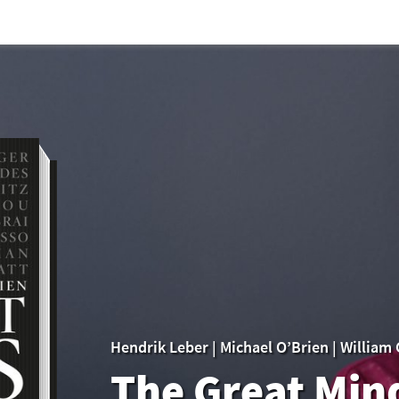
Hendrik Leber
|
Michael O’Brien
|
William
The Great Min