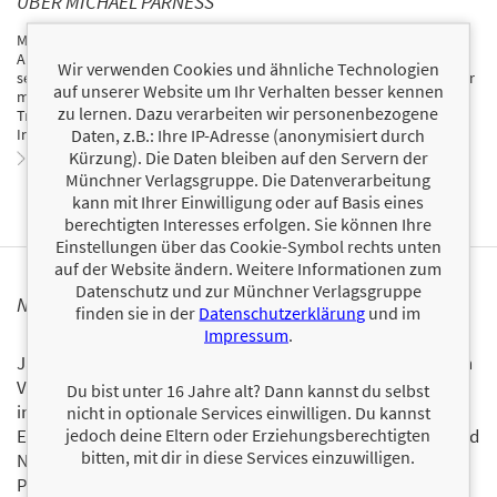
ÜBER MICHAEL PARNESS
Michael Parness verlor fast sein gesamtes Vermögen durch den
Aktientipp eines Analysten. Daraufhin fing er im Januar 1999 an
Wir verwenden Cookies und ähnliche Technologien
selbständig zu traden und machte in einem Jahr aus 33.000 US-Dollar
auf unserer Website um Ihr Verhalten besser kennen
mehr als 4 Millionen. Mittlerweile ist er Geschäftsführer seiner Firma
zu lernen. Dazu verarbeiten wir personenbezogene
TrendFund.com, eine der von Tradern meist besuchten Sites im
Daten, z.B.: Ihre IP-Adresse (anonymisiert durch
Internet.
Kürzung). Die Daten bleiben auf den Servern der
Zum Profil von Michael Parness
Münchner Verlagsgruppe. Die Datenverarbeitung
kann mit Ihrer Einwilligung oder auf Basis eines
berechtigten Interesses erfolgen. Sie können Ihre
Einstellungen über das Cookie-Symbol rechts unten
auf der Website ändern. Weitere Informationen zum
Datenschutz und zur Münchner Verlagsgruppe
NEWSLETTER FINANZBUCH VERLAG
finden sie in der
Datenschutzerklärung
und im
Impressum
.
Ja, ich will mit dem kostenlosen Newsletter des FinanzBuch
Verlags über die aktuellen Trends im Finanzbereich
Du bist unter 16 Jahre alt? Dann kannst du selbst
informiert bleiben.
nicht in optionale Services einwilligen. Du kannst
jedoch deine Eltern oder Erziehungsberechtigten
Einmal pro Monat landen die aktuellsten Entwicklungen und
bitten, mit dir in diese Services einzuwilligen.
Neuerscheinungen via Newsletter direkt in Ihrem E-Mail-
Postfach.
Bestellen Sie jetzt den FBV-Newsletter!