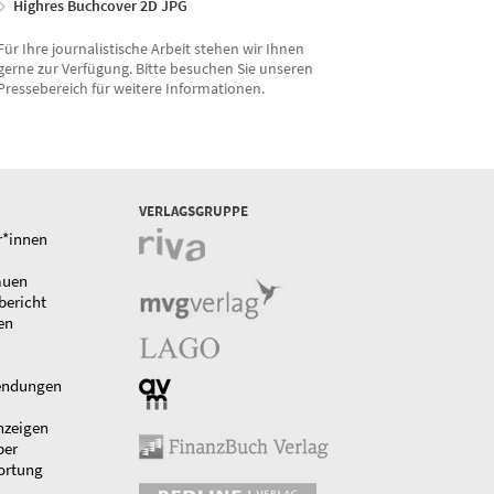
Highres Buchcover 2D JPG
Für Ihre journalistische Arbeit stehen wir Ihnen
gerne zur Verfügung. Bitte besuchen Sie unseren
Pressebereich für weitere Informationen.
VERLAGSGRUPPE
r*innen
auen
bericht
en
endungen
nzeigen
ber
ortung