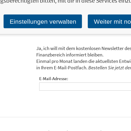
gsberechtigten bitten, mit dir in diese Services einzu
Honorarberater auf.
Zum Profil von Dieter Rauch
Einstellungen verwalten
Weiter mit n
Ja, ich will mit dem kostenlosen Newsletter de
Finanzbereich informiert bleiben.
Einmal pro Monat landen die aktuellsten Entw
in Ihrem E-Mail-Postfach.
Bestellen Sie jetzt d
E-Mail-Adresse: