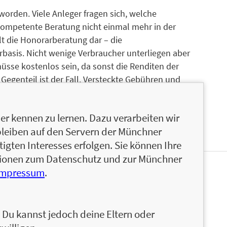
worden. Viele Anleger fragen sich, welche
kompetente Beratung nicht einmal mehr in der
lt die Honorarberatung dar – die
asis. Nicht wenige Verbraucher unterliegen aber
sse kostenlos sein, da sonst die Renditen der
egenteil ist der Fall. Versteckte Gebühren und
braucher teuer zu stehen. Eine individuelle,
 möglich, solange Produkte verkauft werden
r kennen zu lernen. Dazu verarbeiten wir
cher zu finanzieren.
bleiben auf den Servern der Münchner
igten Interesses erfolgen. Sie können Ihre
ationen zum Datenschutz und zur Münchner
Impressum
.
20 Jahren in der Finanzbranche tätig. Als
utscher Honorarberater gilt er als Experte für
ierter Finanzberatung im deutschsprachigen
n. Du kannst jedoch deine Eltern oder
band als Service und Solutionsprovider für