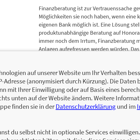
Finanzberatung ist zur Vertrauenssache ge
Möglichkeiten sie noch haben, wenn eine 
eigenen Bank möglich ist. Eine Lösung stel
produktunabhängige Beratung auf Honorarb
immer noch dem Irrtum, Finanzberatung mü
Anlagen aufgefressen werden würden. Das G
Kosten in Finanzprodukten kommen den Ver
verbraucher-orientierte Beratung ist nicht
nologien auf unserer Website um Ihr Verhalten besse
müssen, um den Dialog mit dem Endverbrau
IP-Adresse (anonymisiert durch Kürzung). Die Daten 
 mit Ihrer Einwilligung oder auf Basis eines berecht
chts unten auf der Website ändern. Weitere Inform
ppe finden sie in der
Datenschutzerklärung
und im
Dieter Rauch, Jahrgang 1969, ist seit über 
Gründungsgeschäftsführer des Verbundes De
die Einführung und Umsetzung honorarbas
nst du selbst nicht in optionale Services einwillige
Raum. Seit dem Jahr 2000 baute er den Ver