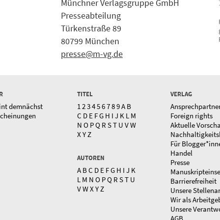
Münchner Verlagsgruppe GmbH
Presseabteilung
Türkenstraße 89
80799 München
presse@m-vg.de
R
TITEL
VERLAG
int demnächst
1
2
3
4
5
6
7
8
9
A
B
Ansprechpartne
scheinungen
C
D
E
F
G
H
I
J
K
L
M
Foreign rights
N
O
P
Q
R
S
T
U
V
W
Aktuelle Vorsch
X
Y
Z
Nachhaltigkeits
Für Blogger*inn
Handel
AUTOREN
Presse
A
B
C
D
E
F
G
H
I
J
K
Manuskripteins
L
M
N
O
P
Q
R
S
T
U
Barrierefreiheit
V
W
X
Y
Z
Unsere Stellena
Wir als Arbeitge
Unsere Verantw
AGB