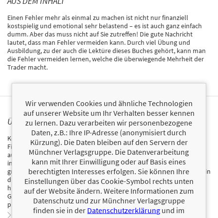
AUS DEM INHALT
Einen Fehler mehr als einmal zu machen ist nicht nur finanziell
kostspielig und emotional sehr belastend – es ist auch ganz einfach
dumm. Aber das muss nicht auf Sie zutreffen! Die gute Nachricht
lautet, dass man Fehler vermeiden kann. Durch viel Übung und
Ausbildung, zu der auch die Lektüre dieses Buches gehört, kann man
die Fehler vermeiden lernen, welche die überwiegende Mehrheit der
Trader macht.
Wir verwenden Cookies und ähnliche Technologien
auf unserer Website um Ihr Verhalten besser kennen
ÜBER KEL BUTCHER
zu lernen. Dazu verarbeiten wir personenbezogene
Daten, z.B.: Ihre IP-Adresse (anonymisiert durch
Kel Butcher ist als Profi-Trader seit über 20 Jahren erfolgreich am
Kürzung). Die Daten bleiben auf den Servern der
Finanzmarkt tätig. Sein Spezialgebiet ist der Handel mit CFDs. Der
Münchner Verlagsgruppe. Die Datenverarbeitung
australische Bestsellerautor schreibt regelmäßig Beiträge für
kann mit Ihrer Einwilligung oder auf Basis eines
international renommierte Tradingmagazine, fungiert als Berater für
berechtigten Interesses erfolgen. Sie können Ihre
große Fondsgesellschaften und bringt zudem seine große Erfahrung in
die Entwicklung von Tradingsoftware ein. Über die Landesgrenzen
Einstellungen über das Cookie-Symbol rechts unten
hinaus bekannt wurde Kel Butcher mit seinem Buch „A Step-by-Step
auf der Website ändern. Weitere Informationen zum
Guide to Buying and Selling Shares Online“, einem Ratgeber für den
Datenschutz und zur Münchner Verlagsgruppe
professionellen Onlinehandel mit Aktien.
finden sie in der
Datenschutzerklärung
und im
Zum Profil von Kel Butcher