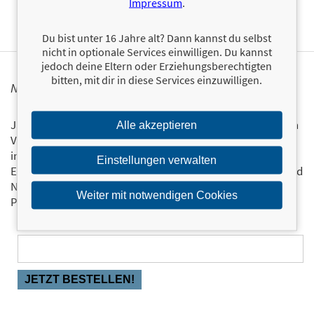
Impressum
.
Du bist unter 16 Jahre alt? Dann kannst du selbst
nicht in optionale Services einwilligen. Du kannst
jedoch deine Eltern oder Erziehungsberechtigten
bitten, mit dir in diese Services einzuwilligen.
NEWSLETTER FINANZBUCH VERLAG
Ja, ich will mit dem kostenlosen Newsletter des FinanzBuch
Alle akzeptieren
Verlags über die aktuellen Trends im Finanzbereich
informiert bleiben.
Einstellungen verwalten
Einmal pro Monat landen die aktuellsten Entwicklungen und
Neuerscheinungen via Newsletter direkt in Ihrem E-Mail-
Weiter mit notwendigen Cookies
Postfach.
Bestellen Sie jetzt den FBV-Newsletter!
E-Mail-Adresse: