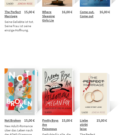
The Perfect
15,00 €
Where
16,00 €
Come out.
16,00 €
Marriage
Sleeping
Come out
Girls Lie
Seine Geliebte ist tot.
Seine Frau ist seine
einzige Hoffnung.
Not Broken
15,00 €
Pretty Boys
15,00 €
Liebe
15,00 €
Are
stirbt
New Adult-Romance
Poisonous
leise
über das Leben nach
der ADHS-Diagnose
Gedichte für alle, die
The Perfect