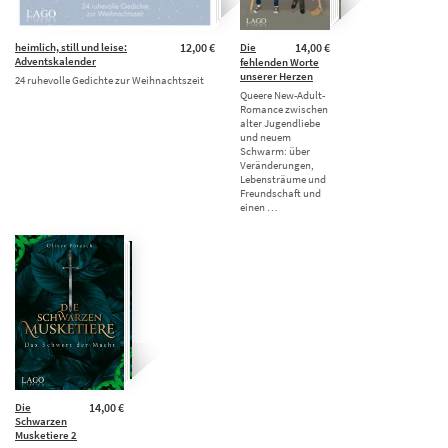
heimlich, still und leise:
12,00 €
Die
14,00 €
Adventskalender
fehlenden Worte
unserer Herzen
24 ruhevolle Gedichte zur Weihnachtszeit
Queere New-Adult-
Romance zwischen
alter Jugendliebe
und neuem
Schwarm: über
Veränderungen,
Lebensträume und
Freundschaft und
einen …
Die
14,00 €
Schwarzen
Musketiere 2