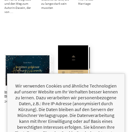
und den Weg zum
zu lange stark sein
Marriage
Autorin-Dasein, der
mussten
von …
Wir verwenden Cookies und ähnliche Technologien
auf unserer Website um Ihr Verhalten besser kennen
Inmitten goldener
12,00 €
milk and
18,00 €
Hoffnungsschimmer
honey –
zu lernen. Dazu verarbeiten wir personenbezogene
Kalender 2025
24 poetische Lichtblicke im Advent
Daten, z.B.: Ihre IP-Adresse (anonymisiert durch
Wochen- und
Kürzung). Die Daten bleiben auf den Servern der
Monatskalender zum
Eintragen
Münchner Verlagsgruppe. Die Datenverarbeitung
kann mit Ihrer Einwilligung oder auf Basis eines
berechtigten Interesses erfolgen. Sie können Ihre