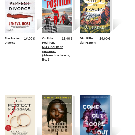
The Perfect
16,00 €
On Pole
16,00 €
Die Stille
16,00 €
Divorce
Position.
der Frauen
Nur einer kann
gewinnen
(Adrenaline hearts,
Bd. 1)