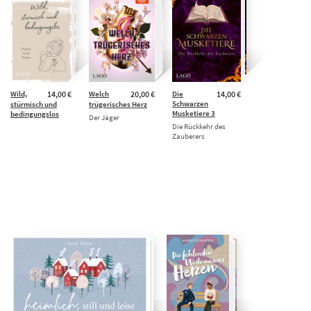
Wild,
14,00 €
Welch
20,00 €
Die
14,00 €
Schwarzen
stürmisch und
trügerisches Herz
Musketiere 3
bedingungslos
Der Jäger
Die Rückkehr des
Zauberers