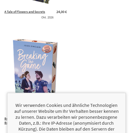
A Tale of Flowers and Secrets
24,00 €
Okt. 2026
Wir verwenden Cookies und ähnliche Technologien
auf unserer Website um Ihr Verhalten besser kennen
zu lernen. Dazu verarbeiten wir personenbezogene
Breaking the Game (Knoxville
17,00 €
Daten, z.B.: Ihre IP-Adresse (anonymisiert durch
Bears 1)
Kürzung). Die Daten bleiben auf den Servern der
Okt. 2026