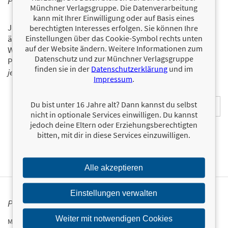
PERSONALISIERTE PRODUKTINFORMATIONEN
Münchner Verlagsgruppe. Die Datenverarbeitung
kann mit Ihrer Einwilligung oder auf Basis eines
Ja, ich will über interessante Neuerscheinungen und
berechtigten Interesses erfolgen. Sie können Ihre
Einstellungen über das Cookie-Symbol rechts unten
ähnliche Produkte informiert werden.
auf der Website ändern. Weitere Informationen zum
Wir halten Sie per E-Mail auf dem aktuellen Stand über das
Datenschutz und zur Münchner Verlagsgruppe
Programm der Münchner Verlagsgruppe.
Tragen Sie sich
finden sie in der
Datenschutzerklärung
und im
jetzt ein!
Impressum
.
E-Mail-Adresse:
Du bist unter 16 Jahre alt? Dann kannst du selbst
nicht in optionale Services einwilligen. Du kannst
jedoch deine Eltern oder Erziehungsberechtigten
bitten, mit dir in diese Services einzuwilligen.
Alle akzeptieren
Einstellungen verwalten
PRESSEKONTAKT
Weiter mit notwendigen Cookies
Münchner Verlagsgruppe GmbH