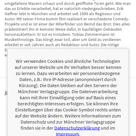
umgefallene Mauern schaut und durch geöffnete Türen geht. Wie man
das so Erlebte verarbeitet, hat er natürlich niedergeschrieben. Erik
Haffner lebt in München und arbeitet seit 1999 als Regisseur und
Autor. Mit seiner Firma bumm film realisiert er verschiedene Comedy-
Projekte und er ist einer der Miterfinder von Bernd das Brot. Dies alles
prädestiniert ihn in keinster Weise dafür, in baufälligen Gebäuden
herumzuklettern. Er tut es trotzdem. Tobias Zimmermann ist
Musikethnologe. Das klingt zwar toll, aber um Geld zu verdienen
arbeitet er seit Jahren auch als Redakteur und Autor. Die nötige
Entspannung sucht er im Maroden, Zerfallenen und Kaputten. Damit
er nichts vergisst, fotografiert und beschreibt er das.
Wir verwenden Cookies und ähnliche Technologien
auf unserer Website um Ihr Verhalten besser kennen
zu lernen. Dazu verarbeiten wir personenbezogene
Daten, z.B.: Ihre IP-Adresse (anonymisiert durch
Kürzung). Die Daten bleiben auf den Servern der
Münchner Verlagsgruppe. Die Datenverarbeitung
BÜCHER
kann mit Ihrer Einwilligung oder auf Basis eines
berechtigten Interesses erfolgen. Sie können Ihre
Einstellungen über das Cookie-Symbol rechts unten
auf der Website ändern. Weitere Informationen zum
Datenschutz und zur Münchner Verlagsgruppe
finden sie in der
Datenschutzerklärung
und im
Impressum
.