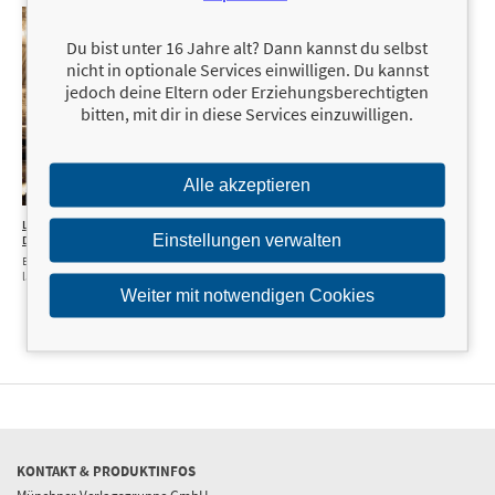
Du bist unter 16 Jahre alt? Dann kannst du selbst
nicht in optionale Services einwilligen. Du kannst
jedoch deine Eltern oder Erziehungsberechtigten
bitten, mit dir in diese Services einzuwilligen.
Alle akzeptieren
Lost Places in
14,99 €
Hoëckers
19,99 €
Einstellungen verwalten
Deutschland
Entdeckungen
Ein merkwürdiges Bilderbuch
Ein merkwürdiges Bilderbuch
längst vergessener Orte
längst vergessener Orte
Weiter mit notwendigen Cookies
KONTAKT & PRODUKTINFOS