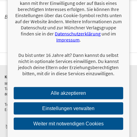
kann mit Ihrer Einwilligung oder auf Basis eines
berechtigten Interesses erfolgen. Sie können Ihre
Einstellungen über das Cookie-Symbol rechts unten
BÜCHER
auf der Website ändern. Weitere Informationen zum
Datenschutz und zur Münchner Verlagsgruppe
finden sie in der
Datenschutzerklärung
und im
Impressum
.
Du bist unter 16 Jahre alt? Dann kannst du selbst
nicht in optionale Services einwilligen. Du kannst
jedoch deine Eltern oder Erziehungsberechtigten
bitten, mit dir in diese Services einzuwilligen.
KONTAKT & PRODUKTINFOS
Münchner Verlagsgruppe GmbH
Türkenstraße 89
Alle akzeptieren
80799 München
Tel: +49 89 65 12 85 -0
Einstellungen verwalten
E-Mail:
info@m-vg.de
Weiter mit notwendigen Cookies