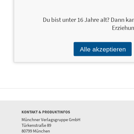
Du bist unter 16 Jahre alt? Dann kan
Einfach breifrei
18,00 €
Keine Lust zu
20,0
Erziehun
kochen: Das
Das Kochbuch für Baby Led
Kochbuch
Weaning und Beikoststart
Einfache und kreative
Express-Rezepte für jeden 
Alle akzeptieren
KONTAKT & PRODUKTINFOS
Münchner Verlagsgruppe GmbH
Türkenstraße 89
80799 München