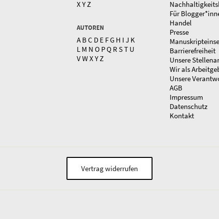
X
Y
Z
Nachhaltigkeits
Für Blogger*inn
Handel
AUTOREN
Presse
A
B
C
D
E
F
G
H
I
J
K
Manuskripteins
L
M
N
O
P
Q
R
S
T
U
Barrierefreiheit
V
W
X
Y
Z
Unsere Stellena
Wir als Arbeitge
Unsere Verantw
AGB
Impressum
Datenschutz
Kontakt
Vertrag widerrufen