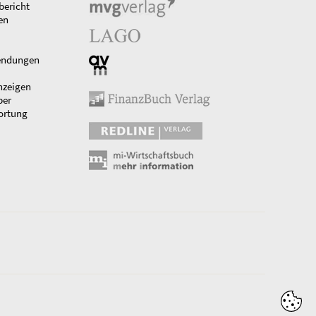
bericht
en
endungen
nzeigen
ber
ortung