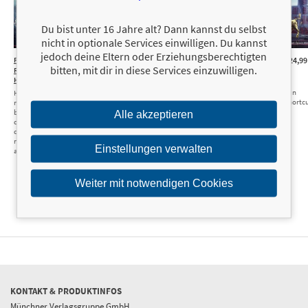
Du bist unter 16 Jahre alt? Dann kannst du selbst
nicht in optionale Services einwilligen. Du kannst
jedoch deine Eltern oder Erziehungsberechtigten
Financial
24,99 €
24,99 €
Mit
24,99 €
Passion
24,99
bitten, mit dir in diese Services einzuwilligen.
to
Revolution on the
Finanzrevolution
Leidenschaft zu
Wealth
Horizon
am Horizont
Vermögen
The Mountain
How digital
Wie digitale
Die Abkürzung
Climber's Shortc
networking,
Vernetzung,
zum Gipfel
blockchain and
Blockchain und
Alle akzeptieren
connectivity are
Konnektivität
creating billions of
Milliarden
new customers and
Neukunden und
Einstellungen verwalten
a fresh …
einen frischen
Finanzmarkt
schaffen
Weiter mit notwendigen Cookies
KONTAKT & PRODUKTINFOS
Münchner Verlagsgruppe GmbH