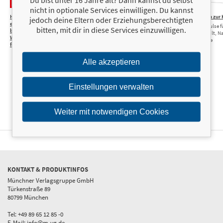
nicht in optionale Services einwilligen. Du kannst
Heute zieht
10,00 €
Erklärs mir, als wäre ich 5 –
9,00 €
55 gute Taten zu
jedoch deine Eltern oder Erziehungsberechtigten
ein Wichtel
Geschichte
Einfache Impulse f
bitten, mit dir in diese Services einzuwilligen.
bei uns ein –
Das außergewöhnliche Wissensspiel
Zusammenhalt, Na
Weihnachtliche Rätsel
Nächstenliebe
für die Adventszeit
Alle akzeptieren
Einstellungen verwalten
Weiter mit notwendigen Cookies
KONTAKT & PRODUKTINFOS
Münchner Verlagsgruppe GmbH
Türkenstraße 89
80799 München
Tel: +49 89 65 12 85 -0
E-Mail:
info@m-vg.de