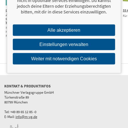
nicht in optionale Services einwilligen. Du kannst
jedoch deine Eltern oder Erziehungsberechtigten
Das erste
15,00 €
Hunde-
17,00 €
Mich gibt
17,00 €
55 
bitten, mit dir in diese Services einzuwilligen.
Jahr mit
Sprechstunde
es nur mit
Für
deinem Welpen – dein
Mable
Alles über Krankheiten,
Wochenkalender
Fellpflege und Ernährung.
Wie mich mein Hund
52 Wochen voller Know-
So bleibt Ihr Hund gesund
zurück ins Leben
Alle akzeptieren
how, Tipps und
führte. Eine
Freizeitspaß
Borderlinerin erzählt
Einstellungen verwalten
Weiter mit notwendigen Cookies
KONTAKT & PRODUKTINFOS
Münchner Verlagsgruppe GmbH
Türkenstraße 89
80799 München
Tel: +49 89 65 12 85 -0
E-Mail:
info@m-vg.de