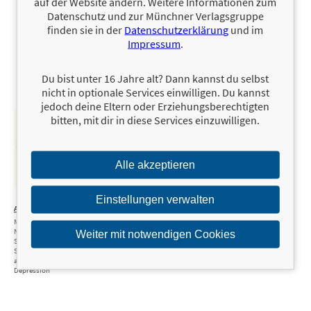
auf der Website ändern. Weitere Informationen zum
Datenschutz und zur Münchner Verlagsgruppe
finden sie in der
Datenschutzerklärung
und im
Impressum
.
Du bist unter 16 Jahre alt? Dann kannst du selbst
nicht in optionale Services einwilligen. Du kannst
jedoch deine Eltern oder Erziehungsberechtigten
bitten, mit dir in diese Services einzuwilligen.
Alle akzeptieren
18,00 €
Einstellungen verwalten
Aufwärtsspirale
Mit
Neurowissenschaften
Weiter mit notwendigen Cookies
Schritt für
Schritt raus
aus der
Depression