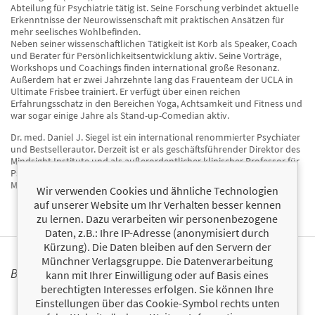
Abteilung für Psychiatrie tätig ist. Seine Forschung verbindet aktuelle
Erkenntnisse der Neurowissenschaft mit praktischen Ansätzen für
mehr seelisches Wohlbefinden.
Neben seiner wissenschaftlichen Tätigkeit ist Korb als Speaker, Coach
und Berater für Persönlichkeitsentwicklung aktiv. Seine Vorträge,
Workshops und Coachings finden international große Resonanz.
Außerdem hat er zwei Jahrzehnte lang das Frauenteam der UCLA in
Ultimate Frisbee trainiert. Er verfügt über einen reichen
Erfahrungsschatz in den Bereichen Yoga, Achtsamkeit und Fitness und
war sogar einige Jahre als Stand-up-Comedian aktiv.
Dr. med. Daniel J. Siegel ist ein international renommierter Psychiater
und Bestsellerautor. Derzeit ist er als geschäftsführender Direktor des
Mindsight Institute und als außerordentlicher klinischer Professor für
Psychiatrie an der University of California, Los Angeles School of
Medicine tätig.
Wir verwenden Cookies und ähnliche Technologien
auf unserer Website um Ihr Verhalten besser kennen
zu lernen. Dazu verarbeiten wir personenbezogene
Daten, z.B.: Ihre IP-Adresse (anonymisiert durch
Kürzung). Die Daten bleiben auf den Servern der
Münchner Verlagsgruppe. Die Datenverarbeitung
BÜCHER
kann mit Ihrer Einwilligung oder auf Basis eines
berechtigten Interesses erfolgen. Sie können Ihre
Einstellungen über das Cookie-Symbol rechts unten