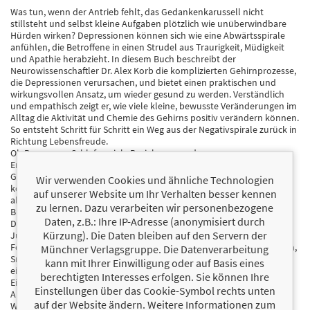
Was tun, wenn der Antrieb fehlt, das Gedankenkarussell nicht
stillsteht und selbst kleine Aufgaben plötzlich wie unüberwindbare
Hürden wirken? Depressionen können sich wie eine Abwärtsspirale
anfühlen, die Betroffene in einen Strudel aus Traurigkeit, Müdigkeit
und Apathie herabzieht. In diesem Buch beschreibt der
Neurowissenschaftler Dr. Alex Korb die komplizierten Gehirnprozesse,
die Depressionen verursachen, und bietet einen praktischen und
wirkungsvollen Ansatz, um wieder gesund zu werden. Verständlich
und empathisch zeigt er, wie viele kleine, bewusste Veränderungen im
Alltag die Aktivität und Chemie des Gehirns positiv verändern können.
So entsteht Schritt für Schritt ein Weg aus der Negativspirale zurück in
Richtung Lebensfreude.
Ob Bewegung, Schlaf, soziale Beziehungen oder
Entscheidungsverhalten: Korb erklärt anschaulich, wie Emotionen,
Gewohnheiten und Hirnchemie zusammenhängen und welche
Wir verwenden Cookies und ähnliche Technologien
konkreten Maßnahmen spürbare Wirkung zeigen. Dabei verbindet er
auf unserer Website um Ihr Verhalten besser kennen
aktuelle Erkenntnisse aus der Neurowissenschaft mit einem klaren
zu lernen. Dazu verarbeiten wir personenbezogene
Blick auf die Herausforderungen des Alltags.
Daten, z.B.: Ihre IP-Adresse (anonymisiert durch
Diese vollständig überarbeitete Neuausgabe zum zehnjährigen
Kürzung). Die Daten bleiben auf den Servern der
Jubiläum des Ratgeber-Bestsellers enthält neueste
Forschungsergebnisse und geht auf den Einfluss von sozialen Medien,
Münchner Verlagsgruppe. Die Datenverarbeitung
Smartphones und digitaler Überreizung auf die mentale Gesundheit
kann mit Ihrer Einwilligung oder auf Basis eines
ein.
berechtigten Interesses erfolgen. Sie können Ihre
Ein Mut machender, praxisnaher Begleiter für alle, die der
Einstellungen über das Cookie-Symbol rechts unten
Abwärtsspirale entkommen wollen – mit kleinen Schritten, großer
auf der Website ändern. Weitere Informationen zum
Wirkung und einem lebensnahen Blick auf das, was wirklich hilft.