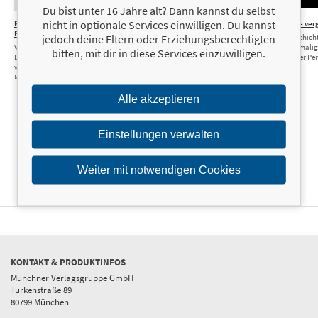
Du bist unter 16 Jahre alt? Dann kannst du selbst
nicht in optionale Services einwilligen. Du kannst
Richtung
15,00 €
Richtung
19,99 €
Die
20,00 €
Die Straße verg
Paradies
Paradies
Straße
jedoch deine Eltern oder Erziehungsberechtigten
Echte Geschich
vergisst nicht
Von den Blocks aus
Von den Blocks aus
– vom ehemalig
bitten, mit dir in diese Services einzuwilligen.
Baalbek zum Traum
Baalbek zum Traum
Insider »Der Pe
Echte
von Heimat, Gold und
von Heimat, Gold und
Geschichten
Macht
Macht
aus der
Unterwelt –
vom
Alle akzeptieren
ehemaligen
Hells Angel und
Insider »Der
Einstellungen verwalten
Perser«
Weiter mit notwendigen Cookies
KONTAKT & PRODUKTINFOS
Münchner Verlagsgruppe GmbH
Türkenstraße 89
80799 München