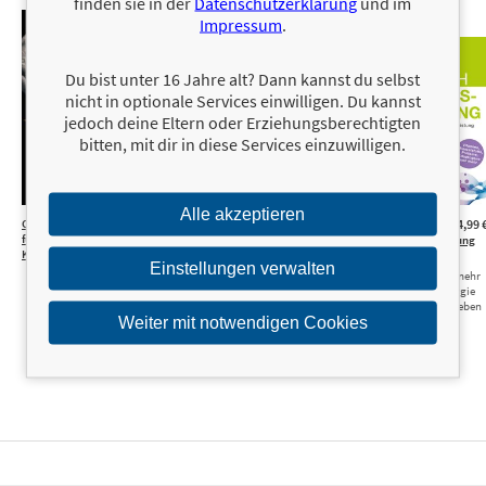
finden sie in der
Datenschutzerklärung
und im
Impressum
.
Du bist unter 16 Jahre alt? Dann kannst du selbst
nicht in optionale Services einwilligen. Du kannst
jedoch deine Eltern oder Erziehungsberechtigten
bitten, mit dir in diese Services einzuwilligen.
Alle akzeptieren
Optimale Ernährung
22,00 €
Body
20,00 €
Handbuch
14,99 
für Bodybuilder und
Recomposition –
Nahrungsergänzung
Kraftsportler
definiere deinen Körper
Die besten
Einstellungen verwalten
neu
Supplements für mehr
Mit einer flexiblen
Leistung und Energie
Ernährungs- und
im Sport und im Leben
Trainingsstrategie zur
Weiter mit notwendigen Cookies
besten Form deines Lebens