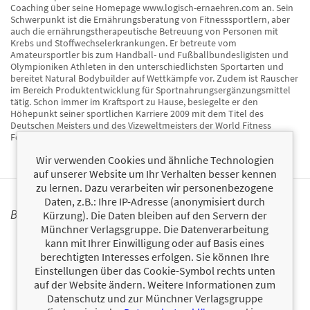
Coaching über seine Homepage www.logisch-ernaehren.com an. Sein
Schwerpunkt ist die Ernährungsberatung von Fitnesssportlern, aber
auch die ernährungstherapeutische Betreuung von Personen mit
Krebs und Stoffwechselerkrankungen. Er betreute vom
Amateursportler bis zum Handball- und Fußballbundesligisten und
Olympioniken Athleten in den unterschiedlichsten Sportarten und
bereitet Natural Bodybuilder auf Wettkämpfe vor. Zudem ist Rauscher
im Bereich Produktentwicklung für Sportnahrungsergänzungsmittel
tätig. Schon immer im Kraftsport zu Hause, besiegelte er den
Höhepunkt seiner sportlichen Karriere 2009 mit dem Titel des
Deutschen Meisters und des Vizeweltmeisters der World Fitness
Federation (WFF) im Bodybuilding.
Wir verwenden Cookies und ähnliche Technologien
auf unserer Website um Ihr Verhalten besser kennen
zu lernen. Dazu verarbeiten wir personenbezogene
Daten, z.B.: Ihre IP-Adresse (anonymisiert durch
BÜCHER
Kürzung). Die Daten bleiben auf den Servern der
Münchner Verlagsgruppe. Die Datenverarbeitung
kann mit Ihrer Einwilligung oder auf Basis eines
berechtigten Interesses erfolgen. Sie können Ihre
Einstellungen über das Cookie-Symbol rechts unten
auf der Website ändern. Weitere Informationen zum
Datenschutz und zur Münchner Verlagsgruppe