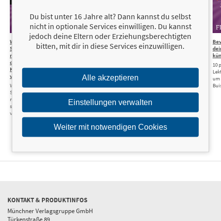
Du bist unter 16 Jahre alt? Dann kannst du selbst
nicht in optionale Services einwilligen. Du kannst
jedoch deine Eltern oder Erziehungsberechtigten
Wie
15,00 €
Warum die Reichen immer reicher werden
19,99 €
Bev
bitten, mit dir in diese Services einzuwilligen.
Sie
dei
reich werden,
kün
ohne auf Ihre
10 
Kreditkarte zu
Lek
verzichten
Alle akzeptieren
um 
Wie Sie gute
Bui
Schulden
nutzen und
Einstellungen verwalten
schlechte
vermeiden
Weiter mit notwendigen Cookies
KONTAKT & PRODUKTINFOS
Münchner Verlagsgruppe GmbH
Türkenstraße 89