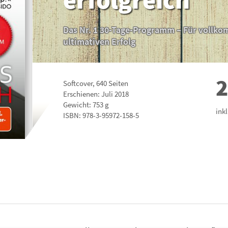
Das Nr. 1 30-Tage-Programm – Für vollko
ultimativen Erfolg
2
Softcover
,
640
Seiten
Erschienen: Juli 2018
Gewicht: 753 g
ink
ISBN:
978-3-95972-158-5