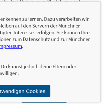
ortler, Arzt, Unternehmer, Blockchainexperte,
 des erfolgreichen in Singapur ansässigen Fin-
er besten Blockchain- und
r kennen zu lernen. Dazu verarbeiten wir
in häufig eingeladener Sprecher und Gast bei
bleiben auf den Servern der Münchner
Print-Medien.
igten Interesses erfolgen. Sie können Ihre
ationen zum Datenschutz und zur Münchner
Impressum
.
n. Du kannst jedoch deine Eltern oder
s FinanzBuch Verlags über die aktuellen Trends im
willigen.
icklungen und Neuerscheinungen via Newsletter direkt
en FBV-Newsletter!
otwendigen Cookies