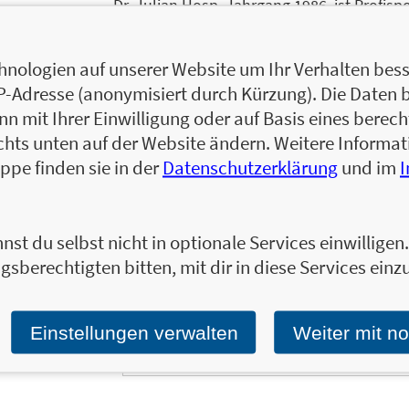
Dr. Julian Hosp, Jahrgang 1986, ist Profisp
Speaker, Bestsellerautor und Mitbegründer
Tech Startups TenX. Julian gilt als einer d
nologien auf unserer Website um Ihr Verhalten besse
Kryptowährungsexperten der Welt und ist e
IP-Adresse (anonymisiert durch Kürzung). Die Daten 
Veranstaltungen, im Fernsehen, Radio und 
 mit Ihrer Einwilligung oder auf Basis eines berecht
Zum Profil von Julian Hosp
chts unten auf der Website ändern. Weitere Inform
ppe finden sie in der
Datenschutzerklärung
und im
nst du selbst nicht in optionale Services einwillige
Ja, ich will mit dem kostenlosen Newsletter de
Finanzbereich informiert bleiben.
gsberechtigten bitten, mit dir in diese Services einzu
Einmal pro Monat landen die aktuellsten Entw
in Ihrem E-Mail-Postfach.
Bestellen Sie jetzt d
Einstellungen verwalten
Weiter mit n
E-Mail-Adresse: