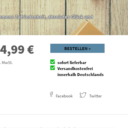
mmene Zufriedenheit, absolutes Glück und
4,99
€
BESTELLEN »
l. MwSt.
sofort lieferbar
Versandkostenfrei
innerhalb Deutschlands
Facebook
Twitter