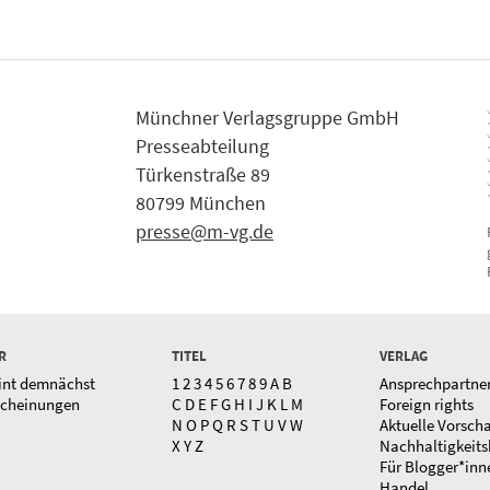
Münchner Verlagsgruppe GmbH
Presseabteilung
Türkenstraße 89
80799 München
presse@m-vg.de
R
TITEL
VERLAG
int demnächst
1
2
3
4
5
6
7
8
9
A
B
Ansprechpartne
scheinungen
C
D
E
F
G
H
I
J
K
L
M
Foreign rights
N
O
P
Q
R
S
T
U
V
W
Aktuelle Vorsch
X
Y
Z
Nachhaltigkeits
Für Blogger*inn
Handel