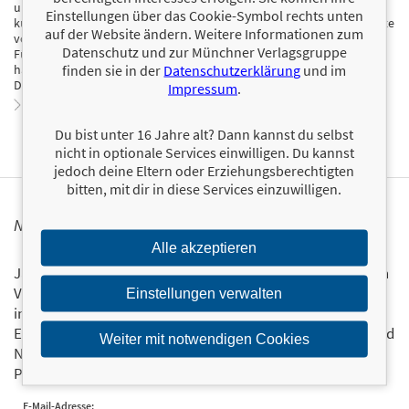
und Management. Zudem fungiert er als Berater für Museen und
Einstellungen über das Cookie-Symbol rechts unten
kulturelle Einrichtungen. Er hat sich intensiv mit der Lebensgeschichte
auf der Website ändern. Weitere Informationen zum
von Gandhi auseinandergesetzt und dabei Kernelemente seines
Datenschutz und zur Münchner Verlagsgruppe
Führungsstils herausgearbeitet, die auch heutzutage ihre Gültigkeit
finden sie in der
Datenschutzerklärung
und im
haben. Axelrod ist in den USA durch seine Arbeit für den TV-Sender
Discovery Channel einem großen Publikum bekannt.
Impressum
.
Zum Profil von Alan Axelrod
Du bist unter 16 Jahre alt? Dann kannst du selbst
nicht in optionale Services einwilligen. Du kannst
jedoch deine Eltern oder Erziehungsberechtigten
bitten, mit dir in diese Services einzuwilligen.
NEWSLETTER FINANZBUCH VERLAG
Alle akzeptieren
Ja, ich will mit dem kostenlosen Newsletter des FinanzBuch
Verlags über die aktuellen Trends im Finanzbereich
Einstellungen verwalten
informiert bleiben.
Einmal pro Monat landen die aktuellsten Entwicklungen und
Weiter mit notwendigen Cookies
Neuerscheinungen via Newsletter direkt in Ihrem E-Mail-
Postfach.
Bestellen Sie jetzt den FBV-Newsletter!
E-Mail-Adresse: