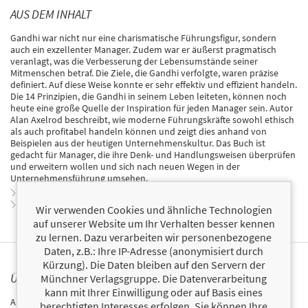
AUS DEM INHALT
Gandhi war nicht nur eine charismatische Führungsfigur, sondern
auch ein exzellenter Manager. Zudem war er äußerst pragmatisch
veranlagt, was die Verbesserung der Lebensumstände seiner
Mitmenschen betraf. Die Ziele, die Gandhi verfolgte, waren präzise
definiert. Auf diese Weise konnte er sehr effektiv und effizient handeln.
Die 14 Prinzipien, die Gandhi in seinem Leben leiteten, können noch
heute eine große Quelle der Inspiration für jeden Manager sein. Autor
Alan Axelrod beschreibt, wie moderne Führungskräfte sowohl ethisch
als auch profitabel handeln können und zeigt dies anhand von
Beispielen aus der heutigen Unternehmenskultur. Das Buch ist
gedacht für Manager, die ihre Denk- und Handlungsweisen überprüfen
und erweitern wollen und sich nach neuen Wegen in der
Unternehmensführung umsehen.
Zur Leseprobe
Zum Inhaltsverzeichnis
Wir verwenden Cookies und ähnliche Technologien
auf unserer Website um Ihr Verhalten besser kennen
zu lernen. Dazu verarbeiten wir personenbezogene
Daten, z.B.: Ihre IP-Adresse (anonymisiert durch
Kürzung). Die Daten bleiben auf den Servern der
ÜBER ALAN AXELROD
Münchner Verlagsgruppe. Die Datenverarbeitung
kann mit Ihrer Einwilligung oder auf Basis eines
Alan Axelrod verfasst Bücher zu den Themen Geschichte, Wirtschaft
berechtigten Interesses erfolgen. Sie können Ihre