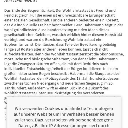
AUS DEM INHALT
Das Ende der Bequemlichkeit. Der Wohlfahrtsstaat ist Freund und
Feind zugleich. Für die einen ist er unverzichtbare Errungenschaft
einer sozialen Gesellschaft. Für die anderen bedeutet er ein Korsett,
das die individuelle Freiheit beschneidet. Gerd Habermann zeigt in der
wohl gründlichsten Auseinandersetzung mit den Ideen dieses
gesellschaftlichen Gebildes, was sich wirklich hinter diesem Konstrukt
verbirgt und warum die Bezeichnung Wohlfahrtsstaat ein
Euphemismus ist. Die Illusion, dass Teile der Bevölkerung beliebig
lange auf Kosten aller anderen leben können, lässt sich nicht
aufrechterhalten, denn der Wohlfahrtsstaat zerstört die ökonomische,
moralische und biologische Subs-tanz, von der er lebt. Habermann
legt die Zwangsstrukturen off en, die mit dem Bedürfnis nach
individueller Entscheidungsfreiheit der Bürger kollidieren. In einem
großen historischen Bogen beschreibt Haberman die Blaupause des
Wohlfahrtsstaates, den »Polizeystaat« des 18. Jahrhunderts, dessen
zwischenzeitlichen Niedergang und neuerlichen Siegeszug im 20.
Jahrhundert. Außerdem wirft er einen Blick in die Zukunft des
Wohlfahrtsstaates unter Berücksichtigung der veränderten
gesellschaftlichen Rahmenbedingungen. Habermanns Klassiker der
Wohlfahrtsstaatskritik erscheint nun in dritter, überarbeiteter und
aktualisierter Auflage.
Wir verwenden Cookies und ähnliche Technologien
Zur Leseprobe
auf unserer Website um Ihr Verhalten besser kennen
Zum Inhaltsverzeichnis
zu lernen. Dazu verarbeiten wir personenbezogene
Daten, z.B.: Ihre IP-Adresse (anonymisiert durch