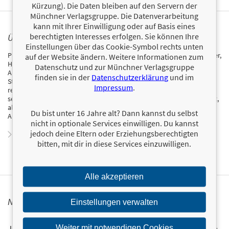
Kürzung). Die Daten bleiben auf den Servern der
Münchner Verlagsgruppe. Die Datenverarbeitung
kann mit Ihrer Einwilligung oder auf Basis eines
berechtigten Interesses erfolgen. Sie können Ihre
ÜBER GERD HABERMANN
Einstellungen über das Cookie-Symbol rechts unten
Professor Dr. Gerd Habermann ist Wirtschaftsphilosoph und Historiker,
auf der Website ändern. Weitere Informationen zum
Honorarprofessor an der Universität Potsdam, Initiator der Friedrich-
Datenschutz und zur Münchner Verlagsgruppe
August-von-Hayek-Gesellschaft in Berlin und Vorsitzender der Hayek-
finden sie in der
Datenschutzerklärung
und im
Stiftung für eine freie Gesellschaft. Zudem ist er Mitglied der
Impressum
.
renommierten Mont Pelerin Society und vielseitiger Publizist. Zu
seinen zahlreichen Büchern gehört zuletzt Knechtschaft oder Freiheit,
als Gastautor verfasst er regelmäßig Beiträge für die Frankfurter
Du bist unter 16 Jahre alt? Dann kannst du selbst
Allgemeine Zeitung, die Neue Zürcher Zeitungund Die Welt.
nicht in optionale Services einwilligen. Du kannst
jedoch deine Eltern oder Erziehungsberechtigten
Zum Profil von Gerd Habermann
bitten, mit dir in diese Services einzuwilligen.
Alle akzeptieren
NEWSLETTER FINANZBUCH VERLAG
Einstellungen verwalten
Ja, ich will mit dem kostenlosen Newsletter des FinanzBuch
Weiter mit notwendigen Cookies