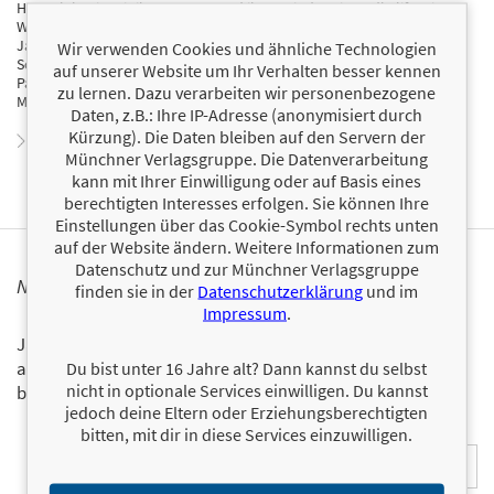
Heute lebt sie mit ihrem Mann und ihren Kindern in Südkalifornien.
Wer ihre Bücher liest, merkt schnell, dass sie den Wechsel der vier
Jahreszeiten liebt und als Ostkanadierin selbst im Blut hat. Beim
Wir verwenden Cookies und ähnliche Technologien
Schreiben lässt sie sich gern von ihrem Lieblingsautor James
auf unserer Website um Ihr Verhalten besser kennen
Patterson und dessen mystischen Geschichten voller gefährlicher
zu lernen. Dazu verarbeiten wir personenbezogene
Machenschaften inspirieren.
Daten, z.B.: Ihre IP-Adresse (anonymisiert durch
Kürzung). Die Daten bleiben auf den Servern der
Zum Profil von J. L. Drake
Münchner Verlagsgruppe. Die Datenverarbeitung
kann mit Ihrer Einwilligung oder auf Basis eines
berechtigten Interesses erfolgen. Sie können Ihre
Einstellungen über das Cookie-Symbol rechts unten
auf der Website ändern. Weitere Informationen zum
Datenschutz und zur Münchner Verlagsgruppe
NEWSLETTER
finden sie in der
Datenschutzerklärung
und im
Impressum
.
Ja, ich will mit dem kostenlosen LAGO-Newsletter über die
aktuellen Neuerscheinungen und Aktionen informiert
Du bist unter 16 Jahre alt? Dann kannst du selbst
nicht in optionale Services einwilligen. Du kannst
bleiben.
jedoch deine Eltern oder Erziehungsberechtigten
bitten, mit dir in diese Services einzuwilligen.
E-Mail-Adresse: