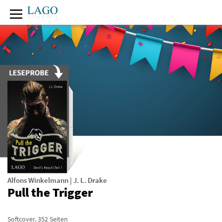
Alfons Winkelmann
|
J. L. Drake
Pull the Trigger
Softcover
,
352
Seiten