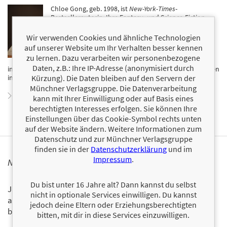
Chloe Gong, geb. 1998, ist
New-York-Times
-
Bestsellerautorin. Ihre Fantasy- und Science-Fiction-
Romane sind in mehr als 20 Ländern erschienen. 2024
stand sie auf der Top-30-Liste von
Forbes
für
Wir verwenden Cookies und ähnliche Technologien
herausragende junge Unternehmer*innen und
auf unserer Website um Ihr Verhalten besser kennen
Künstler*innen. An der University of Pennsylvania
zu lernen. Dazu verarbeiten wir personenbezogene
absolvierte sie ein Doppelstudium in Englisch und
Daten, z.B.: Ihre IP-Adresse (anonymisiert durch
internationalen Beziehungen. Geboren in Shanghai und aufgewachsen
Kürzung). Die Daten bleiben auf den Servern der
in Auckland, Neuseeland, lebt Chloe heute in New York City.
Münchner Verlagsgruppe. Die Datenverarbeitung
Zum Profil von Chloe Gong
kann mit Ihrer Einwilligung oder auf Basis eines
berechtigten Interesses erfolgen. Sie können Ihre
Einstellungen über das Cookie-Symbol rechts unten
auf der Website ändern. Weitere Informationen zum
Datenschutz und zur Münchner Verlagsgruppe
finden sie in der
Datenschutzerklärung
und im
Impressum
.
NEWSLETTER
Du bist unter 16 Jahre alt? Dann kannst du selbst
Ja, ich will mit dem kostenlosen LAGO-Newsletter über die
nicht in optionale Services einwilligen. Du kannst
aktuellen Neuerscheinungen und Aktionen informiert
jedoch deine Eltern oder Erziehungsberechtigten
bleiben.
bitten, mit dir in diese Services einzuwilligen.