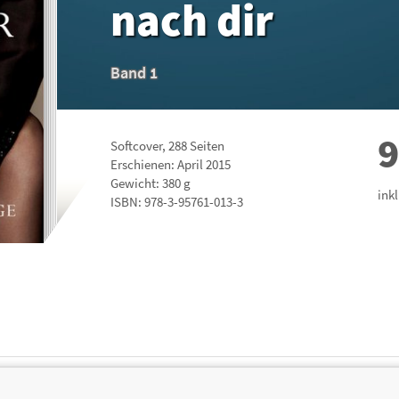
nach dir
Band 1
9
Softcover
,
288
Seiten
Erschienen: April 2015
Gewicht: 380 g
ink
ISBN:
978-3-95761-013-3