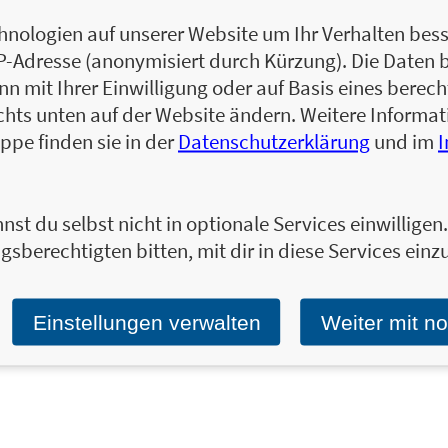
Die Autorin Laurelin Paige würde sterben f
nologien auf unserer Website um Ihr Verhalten besse
ist das ein bisschen peinlich – ihr Mann h
Laurelin keine Liebesromane schreibt, sch
IP-Adresse (anonymisiert durch Kürzung). Die Daten 
träumt von Adam Levine.
 mit Ihrer Einwilligung oder auf Basis eines berecht
chts unten auf der Website ändern. Weitere Inform
Zum Profil von Laurelin Paige
ppe finden sie in der
Datenschutzerklärung
und im
nst du selbst nicht in optionale Services einwillige
gsberechtigten bitten, mit dir in diese Services einzu
Ja, ich will mit dem kostenlosen LAGO-Newslet
informiert bleiben.
E-Mail-Adresse:
Einstellungen verwalten
Weiter mit n