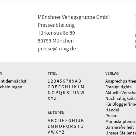
Münchner Verlagsgruppe GmbH
Presseabteilung
Türkenstraße 89
80799 München
presse@m-vg.de
R
TITEL
VERLAG
int demnächst
1
2
3
4
5
6
7
8
9
A
B
Ansprechpartne
scheinungen
C
D
E
F
G
H
I
J
K
L
M
Foreign rights
N
O
P
Q
R
S
T
U
V
W
Aktuelle Vorsch
X
Y
Z
Nachhaltigkeits
Für Blogger*inn
Handel
AUTOREN
Presse
A
B
C
D
E
F
G
H
I
J
K
Manuskripteins
L
M
N
O
P
Q
R
S
T
U
Barrierefreiheit
V
W
X
Y
Z
Unsere Stellena