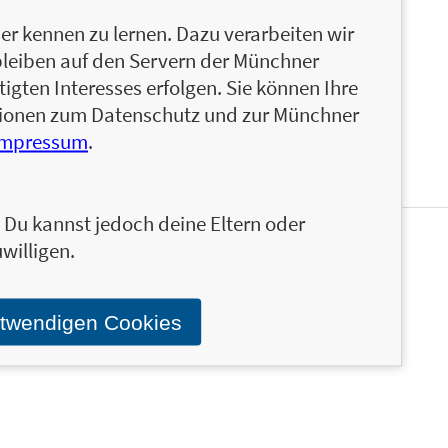
ür eine gute Liebesgeschichte. Ihren drei Töchtern
r kennen zu lernen. Dazu verarbeiten wir
at sich darüber noch nicht beschwert. Wenn
aut sie Mad Men oder The Walking Dead – oder
bleiben auf den Servern der Münchner
igten Interesses erfolgen. Sie können Ihre
ationen zum Datenschutz und zur Münchner
Impressum
.
n. Du kannst jedoch deine Eltern oder
willigen.
ter über die aktuellen Neuerscheinungen und Aktionen
otwendigen Cookies